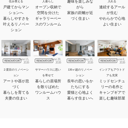
趣味を楽しみな
住み替える
人暮らし
入れる
戸建てからマン
オープン収納で
がら
連続するアール
ションへ
空間を分けた
家族の距離が近
が生む
暮らしやすさを
ギャラリーベー
づく住まい
やわらかで心地
叶えるリノベー
スのワンルーム
よい住まい
ション
June 15,
June 29,
May 25,
June 8,
RENOVATION
RENOVATION
RENOVATION
RENOVATION
2026
2026
2026
2026
２度目のリノベーシ
サマーハウスに思い
130㎡超のリノベー
インドアもアウトド
ョン
を寄せて
ション
アも充実
アートや器が息
暮らしの居場所
長年の思いをか
ミッドセンチュ
づく
を散りばめた
たちにする
リーの名作と
暮らしを育てる
ワンルームハウ
愛猫と心地よく
キャンプギアで
夫妻の住まい
ス
暮らす住まいへ
楽しむ趣味部屋