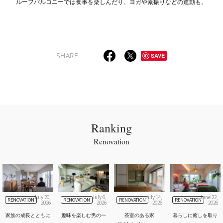
ルーフバルコニーでは食事を楽しんだり、ヨガや素振りなどの運動も。
SHARE
SAVE
Ranking
Renovation
July 20,
July 6,
July 14,
June 22,
RENOVATION
RENOVATION
RENOVATION
RENOVATION
2026
2026
2026
2026
家族の成長とともに
趣味を楽しむ男の一
茶室のある家
暮らしに癒しを取り