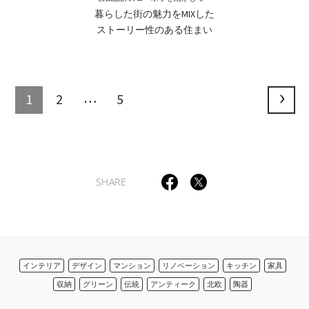
暮らした街の魅力をMIXした
ストーリー性のある住まい
…
1
2
5
SHARE
インテリア
デザイン
マンション
リノベーション
キッチン
家具
収納
グリーン
伝統
アンティーク
北欧
陶器