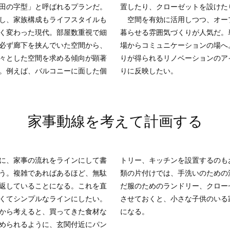
田の字型」と呼ばれるプランだ。
置したり、クローゼットを設けた
し、家族構成もライフスタイルも
空間を有効に活用しつつ、オー
きく変わった現代。部屋数重視で細
暮らせる雰囲気づくりが人気だ。
必ず廊下を挟んでいた空間から、
場からコミュニケーションの場へ
々とした空間を求める傾向が顕著
りが得られるリノベーションのア
。例えば、バルコニーに面した個
りに反映したい。
家事動線を考えて計画する
に、家事の流れをラインにして書
チンを設置するのもおすすめ。衣
う。複雑であればあるほど、無駄
は、手洗いのための洗面所、脱い
返していることになる。これを直
ランドリー、クローゼットを隣接
くてシンプルなラインにしたい。
、小さな子供のいる家庭でもラク
から考えると、買ってきた食材な
になる。
められるように、玄関付近にパン