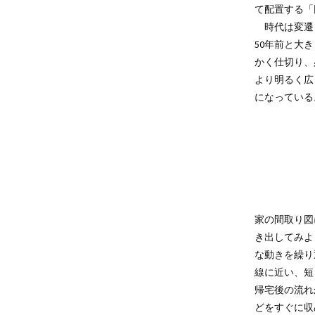
て配置する「
時代は変遷
50年前と大
かく仕切り、
より明るく広
になっている
家の間取り図
トリー、キッ
き出してみよ
類の片付けで
な動きを繰り
だ服のための
線に近い、短
させておくと
帰宅後の流れ
どをすぐに収