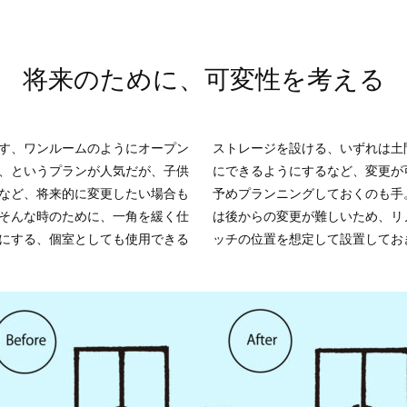
将来のために、可変性を考える
す、ワンルームのようにオープン
設ける、いずれは土間をひと部屋
、というプランが人気だが、子供
にするなど、変更が可能なように
など、将来的に変更したい場合も
ングしておくのも手。電気の配線
そんな時のために、一角を緩く仕
更が難しいため、リノベ時にスイ
にする、個室としても使用できる
ッチの位置を想定して設置してお