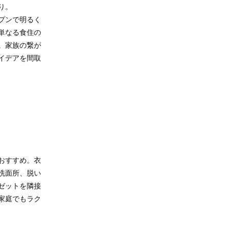
り。
プンで明るく
単なる食住の
。家族の繋が
イデアを間取