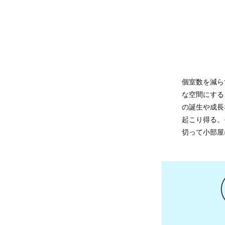
個室数を減ら
ストレージを
な空間にする
にできるよう
の誕生や成長
予めプランニ
起こり得る。
は後からの変
切って小部屋