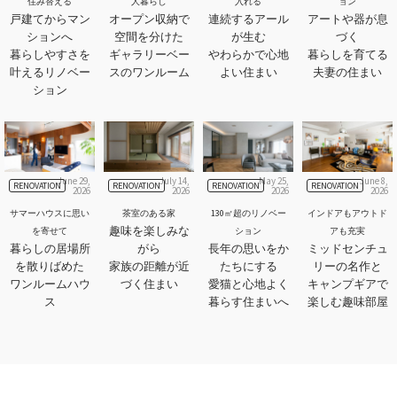
住み替える
人暮らし
入れる
ョン
戸建てからマン
オープン収納で
連続するアール
アートや器が息
ションへ
空間を分けた
が生む
づく
暮らしやすさを
ギャラリーベー
やわらかで心地
暮らしを育てる
叶えるリノベー
スのワンルーム
よい住まい
夫妻の住まい
ション
June 29,
July 14,
May 25,
June 8,
RENOVATION
RENOVATION
RENOVATION
RENOVATION
2026
2026
2026
2026
サマーハウスに思い
茶室のある家
130㎡超のリノベー
インドアもアウトド
趣味を楽しみな
を寄せて
ション
アも充実
暮らしの居場所
がら
長年の思いをか
ミッドセンチュ
を散りばめた
家族の距離が近
たちにする
リーの名作と
ワンルームハウ
づく住まい
愛猫と心地よく
キャンプギアで
ス
暮らす住まいへ
楽しむ趣味部屋