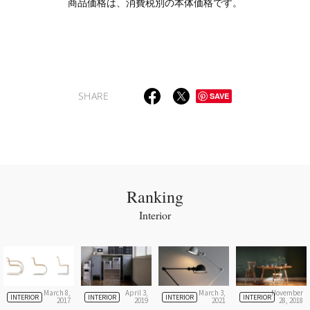
商品価格は、消費税別の本体価格です。
SHARE
SAVE
Ranking
Interior
March 8,
April 3,
March 3,
November
INTERIOR
INTERIOR
INTERIOR
INTERIOR
2017
2019
2021
28, 2018