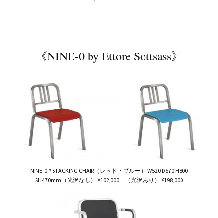
《NINE-0 by Ettore Sottsass》
NINE-0™ STACKING CHAIR（レッド・ブルー） W520 D570 H800
SH470mm（光沢なし） ¥102,000 （光沢あり） ¥198,000