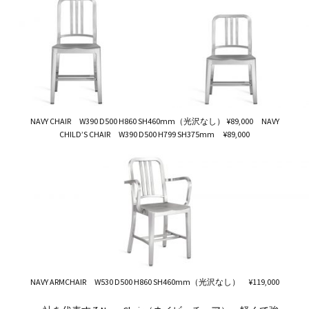
NAVY CHAIR W390 D500 H860 SH460mm（光沢なし） ¥89,000 NAVY
CHILD’S CHAIR W390 D500 H799 SH375mm ¥89,000
NAVY ARMCHAIR W530 D500 H860 SH460mm（光沢なし） ¥119,000