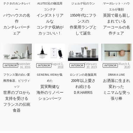
テクタのカンチレバ
ALUTEC社の物流用
ジェルデ社のラン
マーガレット・ハウ
ー
コンテナ
プ
エルが復刻
バウハウスの名
インダストリア
1950年代にフラ
英国で最も親し
作
ルな
ンスの
まれている
カンチレバーチ
コンテナ収納が
作業用ランプと
アーコールの名
ェア
カッコいい！
して誕生
作チェア
November
August 1,
February
March 4,
INTERIOR
INTERIOR
INTERIOR
INTERIOR
16, 2016
2018
20, 2019
2020
フランス製の白い業
GENERAL VIEWが集
ロンドンの老舗薬局
DRAW A LINE
200年以上愛さ
お洒落に生まれ
務用食器、ピリヴィ
めた
質実剛健な
れ続ける
変わった
ッツ
世界のプロから
海外のリノベー
D.R.HARRIS
ミニマムな突っ
支持を受ける
ションパーツ
張り棒
フランスの伝統
食器