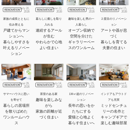
July 20,
June 22,
July 6,
June 15,
RENOVATION
RENOVATION
RENOVATION
RENOVATION
2026
2026
2026
2026
家族の成長とともに
暮らしに癒しを取り
趣味を楽しむ男の一
２度目のリノベーシ
住み替える
入れる
人暮らし
ョン
戸建てからマン
連続するアール
オープン収納で
アートや器が息
ションへ
が生む
空間を分けた
づく
暮らしやすさを
やわらかで心地
ギャラリーベー
暮らしを育てる
叶えるリノベー
よい住まい
スのワンルーム
夫妻の住まい
ション
June 29,
July 14,
May 25,
June 8,
RENOVATION
RENOVATION
RENOVATION
RENOVATION
2026
2026
2026
2026
サマーハウスに思い
茶室のある家
130㎡超のリノベー
インドアもアウトド
趣味を楽しみな
を寄せて
ション
アも充実
暮らしの居場所
がら
長年の思いをか
ミッドセンチュ
を散りばめた
家族の距離が近
たちにする
リーの名作と
ワンルームハウ
づく住まい
愛猫と心地よく
キャンプギアで
ス
暮らす住まいへ
楽しむ趣味部屋