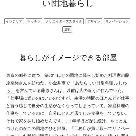
い団地暮らし
インテリア
キッチン
クリエイターズスタイル
デザイン
リノベーション
団地
暮らしがイメージできる部屋
東京の郊外に建つ、築50年ほどの団地に暮らし始めた料理家の藤
原奈緒さんを訪ねた。小金井市で
「あたらしい日常料理 ふじわ
ら」
を営んでいる藤原さんは、以前は店の近くに住んでいた。
「仕事場に近いのはいいのですが、生活の時間のほとんどが仕事
と言う感じで自分の生活がなくなってしまっていて。家庭料理の
仕事をしているのに、自分ほとんど店でしか食事をしていない。
それで家を探し始めたんです」。1年半ほど探し続け、やっと見
つけたのがこの団地のひと部屋。「工務店が買い取ってリノベー
ションした状態で販売していたんです。店からも少し遠いし買う