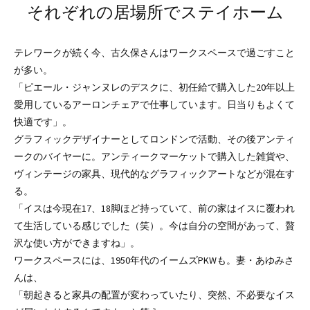
それぞれの居場所でステイホーム
テレワークが続く今、古久保さんはワークスペースで過ごすこと
が多い。
「ピエール・ジャンヌレのデスクに、初任給で購入した20年以上
愛用しているアーロンチェアで仕事しています。日当りもよくて
快適です」。
グラフィックデザイナーとしてロンドンで活動、その後アンティ
ークのバイヤーに。アンティークマーケットで購入した雑貨や、
ヴィンテージの家具、現代的なグラフィックアートなどが混在す
る。
「イスは今現在17、18脚ほど持っていて、前の家はイスに覆われ
て生活している感じでした（笑）。今は自分の空間があって、贅
沢な使い方ができますね」。
ワークスペースには、1950年代のイームズPKWも。妻・あゆみさ
んは、
「朝起きると家具の配置が変わっていたり、突然、不必要なイス