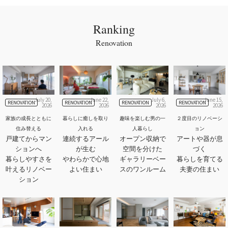
Ranking
Renovation
July 20,
June 22,
July 6,
June 15,
RENOVATION
RENOVATION
RENOVATION
RENOVATION
2026
2026
2026
2026
家族の成長とともに
暮らしに癒しを取り
趣味を楽しむ男の一
２度目のリノベーシ
住み替える
入れる
人暮らし
ョン
戸建てからマン
連続するアール
オープン収納で
アートや器が息
ションへ
が生む
空間を分けた
づく
暮らしやすさを
やわらかで心地
ギャラリーベー
暮らしを育てる
叶えるリノベー
よい住まい
スのワンルーム
夫妻の住まい
ション