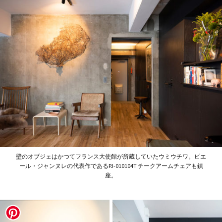
壁のオブジェはかつてフランス大使館が所蔵していたウミウチワ。ピエ
ール・ジャンヌレの代表作であるPJ-010104T チークアームチェアも鎮
座。