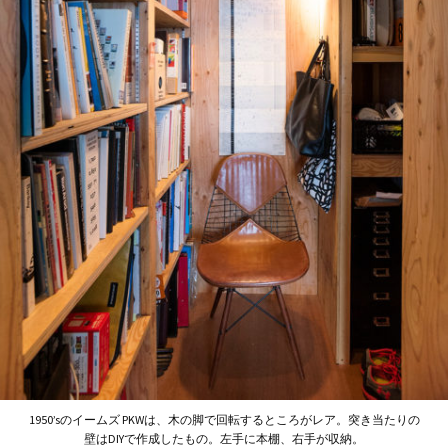
1950’sのイームズ PKWは、木の脚で回転するところがレア。突き当たりの
壁はDIYで作成したもの。左手に本棚、右手が収納。