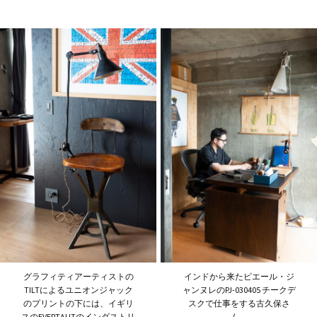
グラフィティアーティストの
インドから来たピエール・ジ
TILTによるユニオンジャック
ャンヌレのPJ-030405 チークデ
のプリントの下には、イギリ
スクで仕事をする古久保さ
スのEVERTAUTのインダストリ
ん。