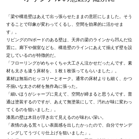
「梁や構造壁はあえて出っ張らせたままの意匠にしました。そう
することで印象が変わってくるし、空間を効果的に活かせま
す」。
リビングのTVボードのある壁は、天井の梁のラインから凹んだ位
置に。廊下や個室なども、構造壁のラインにあえて揃えず壁を設
定しているのが特徴的だ。
「フローリングがめちゃくちゃ大工さん泣かせだったんです。素
材も太さも違う床材を、１枚１枚張ってもらいました」。
素材は無垢のヒッコリーとオーク。通常の床材よりも細く、かつ
不揃いな太さの材を無作為に張った。
「細いほうがシャープに見えて、空間が締まると思うんです。普
通は塗装するのですが、あえて無塗装にして、汚れが味に変わっ
てくるのを狙いました」。
漆黒の壁は木目が浮き出て見えるのが味わい深い。
「表情のある荒々しい表面感を出したかったので、自分でサンデ
ィングしてうづくり仕上げを狙いました」。