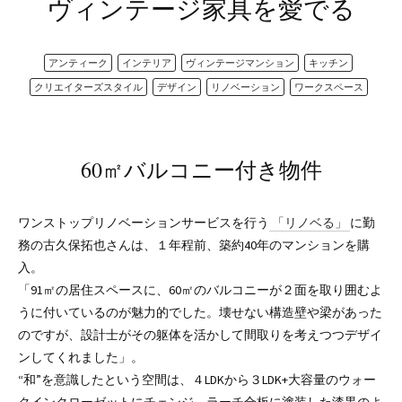
ヴィンテージ家具を愛でる
アンティーク
インテリア
ヴィンテージマンション
キッチン
クリエイターズスタイル
デザイン
リノベーション
ワークスペース
60㎡バルコニー付き物件
ワンストップリノベーションサービスを行う
「リノベる」
に勤
務の古久保拓也さんは、１年程前、築約40年のマンションを購
入。
「91㎡の居住スペースに、60㎡のバルコニーが２面を取り囲むよ
うに付いているのが魅力的でした。壊せない構造壁や梁があった
のですが、設計士がその躯体を活かして間取りを考えつつデザイ
ンしてくれました」。
“和”を意識したという空間は、４LDKから３LDK+大容量のウォー
クインクローゼットにチェンジ。ラーチ合板に塗装した漆黒のよ