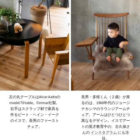
左の丸テーブルはAlvar Aaltoの
長男・多桜くん（２歳）が座
model 70 table。Finmar社製。
るのは、1960年代のジョージ
右手はスクラップ材で家具を
ナカシマのラウンジアームチ
作るピート・ヘイン・イーク
ェア。アームはひとつひとつ
のイスで、長男のファースト
異なるデザイン。イスでアー
チェア。
トの英才教育中の、古久保さ
んの
インスタグラム
にも注
目。