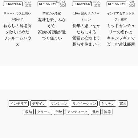
June 29,
July 14,
May 25,
June 8,
RENOVATION
RENOVATION
RENOVATION
RENOVATION
2026
2026
2026
2026
サマーハウスに思い
茶室のある家
130㎡超のリノベー
インドアもアウトド
趣味を楽しみな
を寄せて
ション
アも充実
暮らしの居場所
がら
長年の思いをか
ミッドセンチュ
を散りばめた
家族の距離が近
たちにする
リーの名作と
ワンルームハウ
づく住まい
愛猫と心地よく
キャンプギアで
ス
暮らす住まいへ
楽しむ趣味部屋
インテリア
デザイン
マンション
リノベーション
キッチン
家具
収納
グリーン
伝統
アンティーク
北欧
陶器