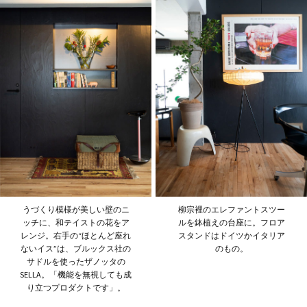
うづくり模様が美しい壁のニ
柳宗裡のエレファントスツー
ッチに、和テイストの花をア
ルを鉢植えの台座に。フロア
レンジ。右手の“ほとんど座れ
スタンドはドイツかイタリア
ないイス”は、ブルックス社の
のもの。
サドルを使ったザノッタの
SELLA。「機能を無視しても成
り立つプロダクトです」。