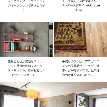
ィークランプ。スウェーデン
イ。手前のイスはマルセル・
のオークションで購入したそ
ワンダースデザインのKnotted
う。
Chair。
組み合わせが無限なスウェー
手織りのラグは、アフガニス
デンの壁掛け収納システム、
タンの民藝品ウォーラグ。戦
ストリングを。壁を彩るよう
車などがモチーフで、戦争批
にコーディネート。
判の意味が込められている。