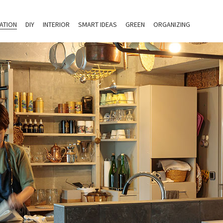
ATION
DIY
INTERIOR
SMART IDEAS
GREEN
ORGANIZING