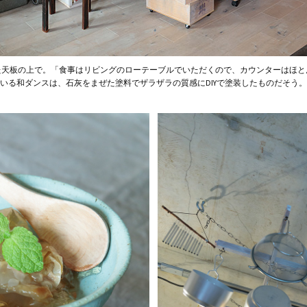
た天板の上で。「食事はリビングのローテーブルでいただくので、カウンターはほと
いる和ダンスは、石灰をまぜた塗料でザラザラの質感にDIYで塗装したものだそう。