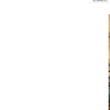
『EcoDeco』