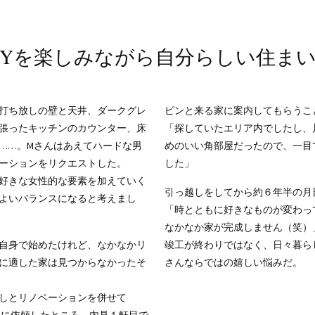
IYを楽しみながら自分らしい住ま
打ち放しの壁と天井、ダークグレ
ピンと来る家に案内してもらうこ
張ったキッチンのカウンター、床
「探していたエリア内でしたし、
……。Mさんはあえてハードな男
めのいい角部屋だったので、一目
ーションをリクエストした。
した」
好きな女性的な要素を加えていく
引っ越しをしてから約６年半の月
よいバランスになると考えまし
「時とともに好きなものが変わっ
なかなか家が完成しません（笑）
自身で始めたけれど、なかなかリ
竣工が終わりではなく、日々暮ら
に適した家は見つからなかったそ
さんならではの嬉しい悩みだ。
しとリノベーションを併せて