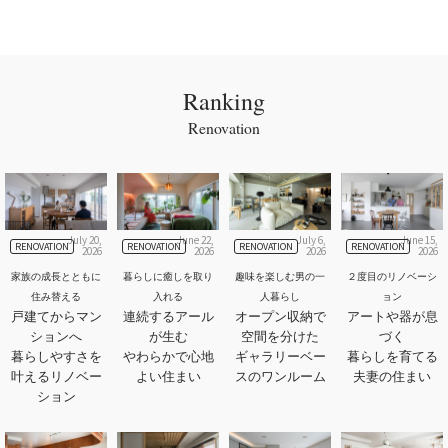
Ranking
Renovation
July 20,
June 22,
July 6,
June 15,
RENOVATION
RENOVATION
RENOVATION
RENOVATION
2026
2026
2026
2026
家族の成長とともに
暮らしに癒しを取り
趣味を楽しむ男の一
２度目のリノベーシ
住み替える
入れる
人暮らし
ョン
戸建てからマン
連続するアール
オープン収納で
アートや器が息
ションへ
が生む
空間を分けた
づく
暮らしやすさを
やわらかで心地
ギャラリーベー
暮らしを育てる
叶えるリノベー
よい住まい
スのワンルーム
夫妻の住まい
ション