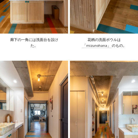
廊下の一角には洗面台を設け
花柄の洗面ボウルは
た。
「mizunohana」
のもの。