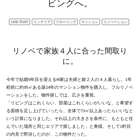
ビングへ。
CASE STUDY
インテリア
フローリング
マンション
リノベーション
リノベで家族４人に合った間取り
に。
今年で結婚9年目を迎えるM家は夫婦と娘２人の４人暮らし。1年
程前に約95㎡ある築24年のマンション物件を購入し、フルリノベ
ーションをした。物件探しでは、広さを重視。
「リビングはこれくらい、部屋はこれくらいがいいな、と希望す
る面積を足し上げていったら、全体で73㎡以上あったらいいなと
いう計算になりました。それ以上の大きさを条件に、もともと住
んでいた場所と同じエリアで探しました」と奥様。そして1軒目
の内見で即決したのが、この物件だった。