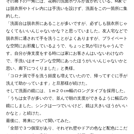
その廊下の一角には、花柄の洗面ボウルが置かれている。M家で
は脱衣所やトイレ内には手洗いを設けず、洗面をこの一箇所に集
約した。
「洗面台は脱衣所にあることが多いですが、必ずしも脱衣所じゃ
なくてもいいんじゃないかな？と思っていました。友人宅などで
脱衣所に通されて手を洗うことがよくありますが、プライベート
な空間にお邪魔しているようで、ちょっと気が引けちゃうんで
す。自分が身支度をする時には家にお客さんはいないわけなの
で、手洗いはオープンな空間にあったほうがいいんじゃないかと
思い、廊下につくりました」と奥様。
「コロナ渦で手を洗う頻度も増えていたので、帰ってすぐに手が
洗えて助かっています」と旦那様が続けた。
そして洗面の鏡には、１m２０cm幅のロングタイプを採用した。
「うちは女子が多いので、並んで朝の支度ができるように幅広の
鏡にしました。シンクは一つでいいけど、鏡は大きいほうがいい
かなと」と続けた。
最後に、将来について聞いてみた。
「全部で３つ個室があり、それぞれ壁やドアの色など配色にこだ