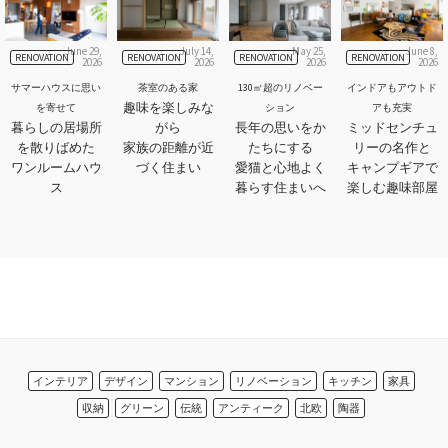
June 29,
July 14,
May 25,
June 8,
RENOVATION
RENOVATION
RENOVATION
RENOVATION
2026
2026
2026
2026
サマーハウスに思い
茶室のある家
130㎡超のリノベー
インドアもアウトド
趣味を楽しみな
を寄せて
ション
アも充実
暮らしの居場所
がら
長年の思いをか
ミッドセンチュ
を散りばめた
家族の距離が近
たちにする
リーの名作と
ワンルームハウ
づく住まい
愛猫と心地よく
キャンプギアで
ス
暮らす住まいへ
楽しむ趣味部屋
インテリア
デザイン
マンション
リノベーション
キッチン
家具
収納
グリーン
伝統
アンティーク
北欧
陶器