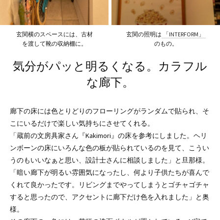
玄関横のスペースには、古材
玄関の照明は
「INTERFORM」
を渡して靴の収納棚に。
のもの。
気分がパッと明るくなる。カラフル
な廊下。
廊下の床には色とりどりのフローリングがランダムで貼られ、そ
こにいるだけで楽しい気持ちにさせてくれる。
「蔵前の文房具家さん『Kakimori』の床を参考にしました。ヘリ
ンボーンの床にいろんな色の板が貼られているのを見て、こうい
うのもいいなぁと思い、設計士さんに相談しました」と旦那様。
「暗い廊下が明るい雰囲気になったし、何より子供たちが喜んで
くれて良かったです。リビングまでやってしまうとゴチャゴチャ
すると思ったので、アクセントに廊下だけ色を入れました」と奥
様。