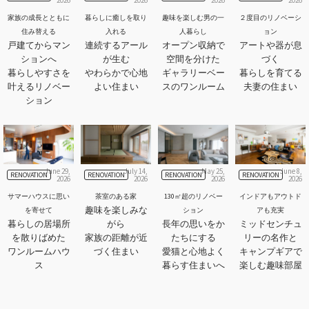
家族の成長とともに
暮らしに癒しを取り
趣味を楽しむ男の一
２度目のリノベーシ
住み替える
入れる
人暮らし
ョン
戸建てからマン
連続するアール
オープン収納で
アートや器が息
ションへ
が生む
空間を分けた
づく
暮らしやすさを
やわらかで心地
ギャラリーベー
暮らしを育てる
叶えるリノベー
よい住まい
スのワンルーム
夫妻の住まい
ション
June 29,
July 14,
May 25,
June 8,
RENOVATION
RENOVATION
RENOVATION
RENOVATION
2026
2026
2026
2026
サマーハウスに思い
茶室のある家
130㎡超のリノベー
インドアもアウトド
趣味を楽しみな
を寄せて
ション
アも充実
暮らしの居場所
がら
長年の思いをか
ミッドセンチュ
を散りばめた
家族の距離が近
たちにする
リーの名作と
ワンルームハウ
づく住まい
愛猫と心地よく
キャンプギアで
ス
暮らす住まいへ
楽しむ趣味部屋