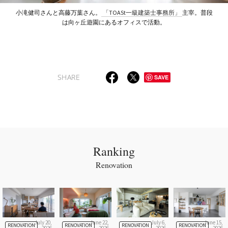
小滝健司さんと高藤万葉さん。
「TOASt一級建築士事務所」
主宰。普段
は向ヶ丘遊園にあるオフィスで活動。
SHARE
SAVE
Ranking
Renovation
July 20,
June 22,
July 6,
June 15,
RENOVATION
RENOVATION
RENOVATION
RENOVATION
2026
2026
2026
2026