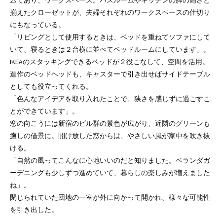
ムであり、ワークスペース。バスルームやキッチンの脚の高さと
揃えたクローゼットが、夫婦それぞれのワークスペースの仕切り
にもなっている。
「リビングとして使用するときは、ベッドを重ねてソファにして
いて、寝るときは２台横に並べてベッドルームにしています」。
IKEAのスタッキングできるベッドが２役こなして、空間を活用。
造作のベッドヘッドも、キャスターで引き出せばサイドテーブル
としても役立ってくれる。
「色んなアイデアを取り入れたことで、狭さを感じずに過ごすこ
とができています」。
窓の向こうには新宿のビル群の景色が広がり、近隣のグリーンも
癒しの借景に。開け放した窓からは、やさしい風が家中を吹き抜
ける。
「自然の風ってこんなに心地いいのだと知りました。ベランダガ
ーデニングも少しずつ進めていて、暮らしの楽しみが増えました
ね」。
閉じられていた団地の一室が外に向かって開かれ、様々な可能性
を引き出した。