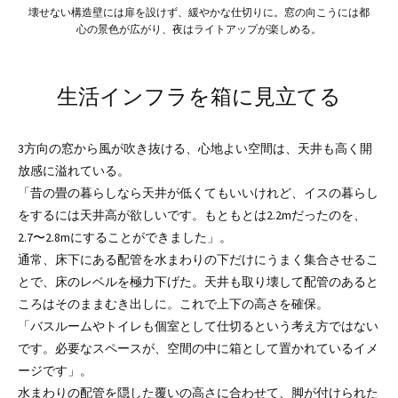
壊せない構造壁には扉を設けず、緩やかな仕切りに。窓の向こうには都
心の景色が広がり、夜はライトアップが楽しめる。
生活インフラを箱に見立てる
3方向の窓から風が吹き抜ける、心地よい空間は、天井も高く開
放感に溢れている。
「昔の畳の暮らしなら天井が低くてもいいけれど、イスの暮らし
をするには天井高が欲しいです。もともとは2.2mだったのを、
2.7〜2.8mにすることができました」。
通常、床下にある配管を水まわりの下だけにうまく集合させるこ
とで、床のレベルを極力下げた。天井も取り壊して配管のあると
ころはそのままむき出しに。これで上下の高さを確保。
「バスルームやトイレも個室として仕切るという考え方ではない
です。必要なスペースが、空間の中に箱として置かれているイメ
ージです」。
水まわりの配管を隠した覆いの高さに合わせて、脚が付けられた