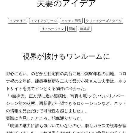
夫妻のアイデア
インテリア
インドアグリーン
キッチン用品
クリエイターズスタイル
リノベーション
団地
建築家
視界が抜けるワンルームに
都心に近い、のどかな住宅街の高台に建つ築50年程の団地。コロ
ナ禍の２年前、建築事務所を二人で営む小滝さんご夫妻は、ネッ
トサイトを見てピンとくる物件に出会った。
「3面採光、正方形に近い縦横比、写真も載っていないリノベー
ション前の状態、西新宿が一望できるロケーションなど、ネット
の情報を見ただけで可能性を感じました」。
実際に内見したところ、想像通りだった。
「眺望の魅力に誰も気づいていないのか、磨りガラスで視界が塞
がれていました。これは手をかけたらかなりいい物件になるんじ