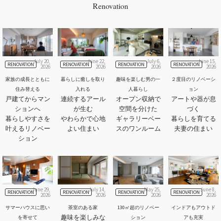
Renovation
July 20,
June 22,
July 6,
June 15,
RENOVATION
RENOVATION
RENOVATION
RENOVATION
2026
2026
2026
2026
家族の成長とともに
暮らしに癒しを取り
趣味を楽しむ男の一
２度目のリノベーシ
住み替える
入れる
人暮らし
ョン
戸建てからマン
連続するアール
オープン収納で
アートや器が息
ションへ
が生む
空間を分けた
づく
暮らしやすさを
やわらかで心地
ギャラリーベー
暮らしを育てる
叶えるリノベー
よい住まい
スのワンルーム
夫妻の住まい
ション
June 29,
July 14,
May 25,
June 8,
RENOVATION
RENOVATION
RENOVATION
RENOVATION
2026
2026
2026
2026
サマーハウスに思い
茶室のある家
130㎡超のリノベー
インドアもアウトド
趣味を楽しみな
を寄せて
ション
アも充実