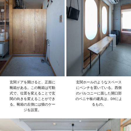
玄関ドアを開けると、正面に
玄関ホールのようなスペース
靴箱がある。この靴箱は可動
にベンチを置いている。西側
式で、位置を変えることで玄
のバルコニーに面した開口部
関の向きを変えることができ
のベニヤ板の建具は、DIYによ
る。靴箱の左側には猫のケー
るもの。
ジを設置。