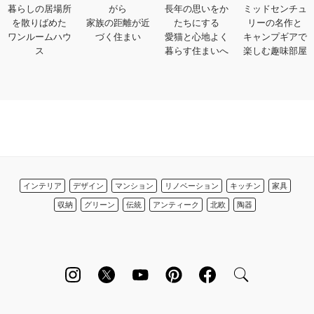
暮らしの居場所
がら
長年の思いをか
ミッドセンチュ
を散りばめた
家族の距離が近
たちにする
リーの名作と
ワンルームハウ
づく住まい
愛猫と心地よく
キャンプギアで
ス
暮らす住まいへ
楽しむ趣味部屋
インテリア
デザイン
マンション
リノベーション
キッチン
家具
収納
グリーン
伝統
アンティーク
北欧
陶器