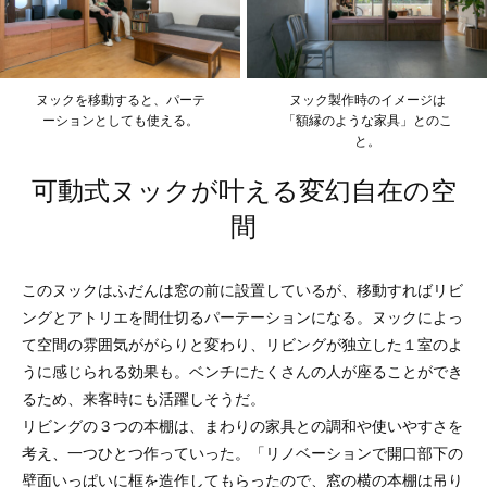
ヌックを移動すると、パーテ
ヌック製作時のイメージは
ーションとしても使える。
「額縁のような家具」とのこ
と。
可動式ヌックが叶える変幻自在の空
間
このヌックはふだんは窓の前に設置しているが、移動すればリビ
ングとアトリエを間仕切るパーテーションになる。ヌックによっ
て空間の雰囲気ががらりと変わり、リビングが独立した１室のよ
うに感じられる効果も。ベンチにたくさんの人が座ることができ
るため、来客時にも活躍しそうだ。
リビングの３つの本棚は、まわりの家具との調和や使いやすさを
考え、一つひとつ作っていった。「リノベーションで開口部下の
壁面いっぱいに框を造作してもらったので、窓の横の本棚は吊り