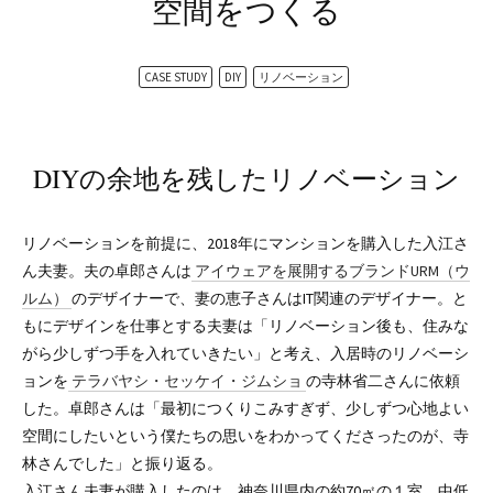
空間をつくる
CASE STUDY
DIY
リノベーション
DIYの余地を残したリノベーション
リノベーションを前提に、2018年にマンションを購入した入江さ
ん夫妻。夫の卓郎さんは
アイウェアを展開するブランドURM（ウ
ルム）
のデザイナーで、妻の恵子さんはIT関連のデザイナー。と
もにデザインを仕事とする夫妻は「リノベーション後も、住みな
がら少しずつ手を入れていきたい」と考え、入居時のリノベーシ
ョンを
テラバヤシ・セッケイ・ジムショ
の寺林省二さんに依頼
した。卓郎さんは「最初につくりこみすぎず、少しずつ心地よい
空間にしたいという僕たちの思いをわかってくださったのが、寺
林さんでした」と振り返る。
入江さん夫妻が購入したのは、神奈川県内の約70㎡の１室。中低