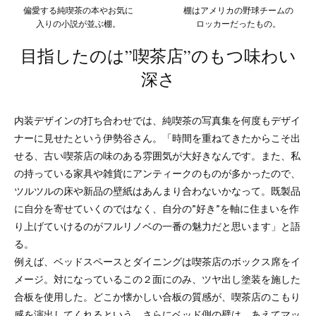
偏愛する純喫茶の本やお気に
棚はアメリカの野球チームの
入りの小説が並ぶ棚。
ロッカーだったもの。
目指したのは”喫茶店”のもつ味わい
深さ
内装デザインの打ち合わせでは、純喫茶の写真集を何度もデザイ
ナーに見せたという伊勢谷さん。「時間を重ねてきたからこそ出
せる、古い喫茶店の味のある雰囲気が大好きなんです。また、私
の持っている家具や雑貨にアンティークのものが多かったので、
ツルツルの床や新品の壁紙はあんまり合わないかなって。既製品
に自分を寄せていくのではなく、自分の”好き”を軸に住まいを作
り上げていけるのがフルリノベの一番の魅力だと思います」と語
る。
例えば、ベッドスペースとダイニングは喫茶店のボックス席をイ
メージ。対になっているこの２面にのみ、ツヤ出し塗装を施した
合板を使用した。どこか懐かしい合板の質感が、喫茶店のこもり
感を演出してくれるという。さらにベッド側の壁は、あえてマッ