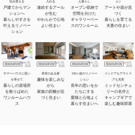
住み替える
入れる
人暮らし
ョン
戸建てからマン
連続するアール
オープン収納で
アートや器が息
ションへ
が生む
空間を分けた
づく
暮らしやすさを
やわらかで心地
ギャラリーベー
暮らしを育てる
叶えるリノベー
よい住まい
スのワンルーム
夫妻の住まい
ション
June 29,
July 14,
May 25,
June 8,
RENOVATION
RENOVATION
RENOVATION
RENOVATION
2026
2026
2026
2026
サマーハウスに思い
茶室のある家
130㎡超のリノベー
インドアもアウトド
趣味を楽しみな
を寄せて
ション
アも充実
暮らしの居場所
がら
長年の思いをか
ミッドセンチュ
を散りばめた
家族の距離が近
たちにする
リーの名作と
ワンルームハウ
づく住まい
愛猫と心地よく
キャンプギアで
ス
暮らす住まいへ
楽しむ趣味部屋