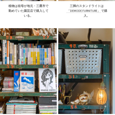
植物は祖母が地元・三鷹市で
三脚のスタンドライトは
勤めていた園芸店で購入して
「DEMODE FURNITURE」
で購
いる。
入。