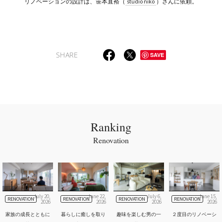
リノベーションの設計は、笹本直裕（
studio niko
）さんに依頼。
SHARE
SAVE
Ranking
Renovation
July 20,
June 22,
July 6,
June 15,
RENOVATION
RENOVATION
RENOVATION
RENOVATION
2026
2026
2026
2026
家族の成長とともに
暮らしに癒しを取り
趣味を楽しむ男の一
２度目のリノベーシ