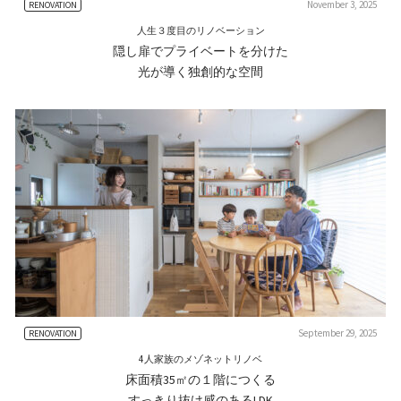
November 3, 2025
RENOVATION
人生３度目のリノベーション
隠し扉でプライベートを分けた
光が導く独創的な空間
September 29, 2025
RENOVATION
4人家族のメゾネットリノベ
床面積35㎡の１階につくる
すっきり抜け感のあるLDK