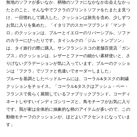
無地のソファが多いなか、柄物のソファになかなか出会えなかっ
たとのこと。そんな中でフクラのプリントソファをたまたま見つ
け、一目惚れして購入した。クッションは旅先を含め、少しずつ
お気に入りを集めた。「イタリアのスカーフブランド「マンテ
ロ」のクッションは、ブルーとイエローのリバーシブル。ソファ
のカラーにぴったりです。タイシルクの「ジム・トンプソン」
は、タイ旅行の際に購入。サンフランシスコの老舗百貨店「ガン
プス」のクッションは、レザーとファーの細かい素材使いと、さ
りげないグラデーションが気に入っています。ブルーのクッショ
ンは「フクラ」でソファと色違いでオーダーしました」
ブルーを基調としたベッドルームには、コーラル&タスクの刺繍
クッションをチョイス。「コーラル&タスクはアッシュ・ペー・
フランスで長らく展開しているファブリックブランド。コーディ
ネートしやすいインディゴシリーズと、鳥モチーフがお気に入り
です。我が家は全体的に抽象的な柄のアイテムが多いので、この
動物モチーフのクッションが、ほどよいアクセントになっていま
す」