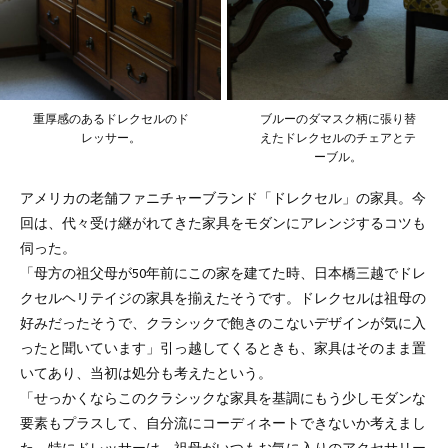
重厚感のあるドレクセルのド
ブルーのダマスク柄に張り替
レッサー。
えたドレクセルのチェアとテ
ーブル。
アメリカの老舗ファニチャーブランド「ドレクセル」の家具。今
回は、代々受け継がれてきた家具をモダンにアレンジするコツも
伺った。
「母方の祖父母が50年前にこの家を建てた時、日本橋三越でドレ
クセルヘリテイジの家具を揃えたそうです。ドレクセルは祖母の
好みだったそうで、クラシックで飽きのこないデザインが気に入
ったと聞いています」引っ越してくるときも、家具はそのまま置
いてあり、当初は処分も考えたという。
「せっかくならこのクラシックな家具を基調にもう少しモダンな
要素もプラスして、自分流にコーディネートできないか考えまし