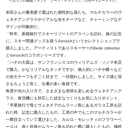
ベルリンの陶器ブランド「クーン・ケラミック」のポートレートマグ。
米田さんの審美眼で選ばれた個性的な器たち。マルチカラーのヴ
ェネチアングラスやリアルな虫モチーフなど、チャーミングなデ
ザインが印象的だ。
「昨年、新婚旅行でスキーリゾートのアスペンを訪れ、旅の記念
に。スキー関連グッズを扱うGorsuchというセレクトショップで
購入しました。アーティストでありスキーヤーのDede Johnston
とGorsuchのコラボシリーズです」
「ハチの大皿は、サンフランシスコのウィリアムズ・ソノマ本店
で購入。かなりリアルなタッチですが、個人的にハチや蝶々など
の虫モチーフもすごく好きで、一目惚れしました。サイズ感と深
さもちょうど良く、出番の多い食器です」
角度や光の入り方で、さまざまな表情を楽しめるヴェネチアング
ラス。食洗機にも対応した頑丈なつくりもお気に入りポイント。
「卒業旅行で母とヴェネチアのムラーノ島にあるガラス工房を訪
れた時、記念に購入したもの。工房の中でもこのマルチカラーが
一際目立っていて選びました。カルロ・モレッティのフラワーベ
ースは、母と祖母がムラーノ島を訪れた際に購入したもの。偶然