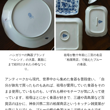
ハンガリーの陶器ブランド
祖母が数十年前に二宮の名店
「ヘレンド」の大皿。裏面に
「柏屋商店」で揃えたブルー
まで絵付けされた小粋なつく
の食器。
り。
アンティークから現代、世界中から集めた食器を普段使い。「自
分が旅先で買ったものもあれば、祖母が愛用していた食器をその
まま使用しているものも。いずれも柄やモチーフが気に入って使
っています。祖母はとにかく食器が好きで、三越や高島屋など百
貨店のほかに、神奈川県二宮の柏屋商店というキッチン雑貨屋が
お気に入りでした。ブルーの柄の食器はそこで揃えたそうです。