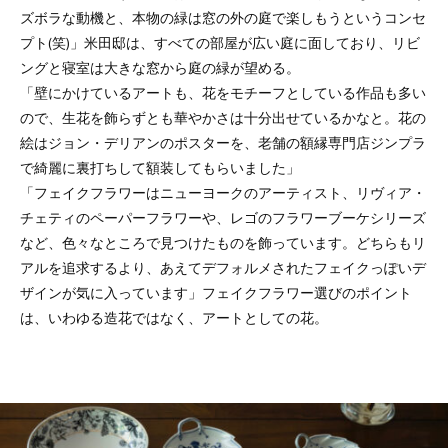
ズボラな動機と、本物の緑は窓の外の庭で楽しもうというコンセ
プト(笑)」米田邸は、すべての部屋が広い庭に面しており、リビ
ングと寝室は大きな窓から庭の緑が望める。
「壁にかけているアートも、花をモチーフとしている作品も多い
ので、生花を飾らずとも華やかさは十分出せているかなと。花の
絵はジョン・デリアンのポスターを、老舗の額縁専門店ジンプラ
で綺麗に裏打ちして額装してもらいました」
「フェイクフラワーはニューヨークのアーティスト、リヴィア・
チェティのペーパーフラワーや、レゴのフラワーブーケシリーズ
など、色々なところで見つけたものを飾っています。どちらもリ
アルを追求するより、あえてデフォルメされたフェイクっぽいデ
ザインが気に入っています」フェイクフラワー選びのポイント
は、いわゆる造花ではなく、アートとしての花。