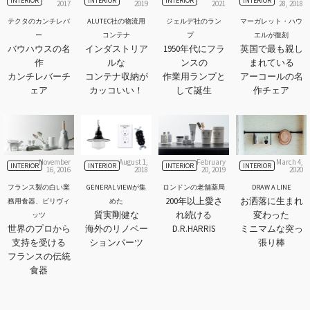
INTERIOR
INTERIOR
INTERIOR
INTERIOR
2017
2019
2021
28, 2018
テクタのカンチレバ
ALUTEC社の物流用
ジェルデ社のラン
マーガレット・ハウ
ー
コンテナ
プ
エルが復刻
バウハウスの名
インダストリア
1950年代にフラ
英国で最も親し
作
ルな
ンスの
まれている
カンチレバーチ
コンテナ収納が
作業用ランプと
アーコールの名
ェア
カッコいい！
して誕生
作チェア
November
August 1,
February
March 4,
INTERIOR
INTERIOR
INTERIOR
INTERIOR
16, 2016
2018
20, 2019
2020
フランス製の白い業
GENERAL VIEWが集
ロンドンの老舗薬局
DRAW A LINE
200年以上愛さ
お洒落に生まれ
務用食器、ピリヴィ
めた
質実剛健な
れ続ける
変わった
ッツ
世界のプロから
海外のリノベー
D.R.HARRIS
ミニマムな突っ
支持を受ける
ションパーツ
張り棒
フランスの伝統
食器