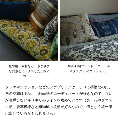
色や柄、素材など、さまざま
NYの刺繍ブランド
「コーラル
な要素をミックスした上級者
＆タスク」
のクッション。
コーデ。
ソファやクッションなどのファブリックは、すべて柄物なのに、
その空間は上品。「柄on柄のコーディネートが好きなので、互い
が喧嘩しないギリギリのラインを攻めています（笑）花やダマス
ク柄、唐草模様など植物風の絵柄が好みなので、何となく統一感
は出せているかもしれません」