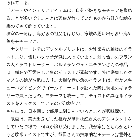
られている。
「アートやインテリアアイテムは、自分が好きなモチーフを集め
ることが多いです。あとは家族が飾っていたものから好きな絵を
集めてきて飾っています」
寝室の一角は、海好きの祖父をはじめ、家族の思い出が多い海や
魚をモチーフに。
「ナタリー・レテのデジタルプリントは、お馴染みの動物のイラ
ストより、優しいタッチが気に入っています。知り合いのフラン
ス人イラストレーター、ボルメランジェ・エチアンさんの作品
は、繊細で可愛らしい魚のイラストが素敵です。特に密集したク
マノミの絵がお気に入り。大胆な赤い魚のイラストは、母がスキ
ューバダイビングでゴールドコーストを訪れた際に現地のギャラ
リーで買ったもの」モチーフを統一して、テイストの異なるイラ
ストをミックスしているのが印象的だ。
さらには、日本画まで部屋に馴染んでいるところが興味深い。
「版画は、美大出身だった祖母が篠田桃紅さんのアシスタントを
していたご縁で、何点か譲り受けました。我が家はどちらかとい
うと欧米テイストですが、篠田さんの抽象的なモチーフは意外と