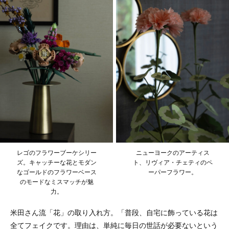
レゴのフラワーブーケシリー
ニューヨークのアーティス
ズ。キャッチーな花とモダン
ト、リヴィア・チェティのペ
なゴールドのフラワーベース
ーパーフラワー。
のモードなミスマッチが魅
力。
米田さん流「花」の取り入れ方。「普段、自宅に飾っている花は
全てフェイクです。理由は、単純に毎日の世話が必要ないという