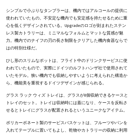
シンプルで小ぶりなタンブラーは、機内ではアルコールの提供に
使われていたもの。不安定な機内でも安定感を持たせるために重
心を低くデザインされている。Upgradeのロゴが刻まれたステン
レス製カトラリーは、ミニマルなフォルムとマットな質感が魅
力。機内でのナイフの刃の長さ制限をクリアした機内食器ならで
はの特別仕様だ。
ひし形のスリムなポットは、フライト中のドリンクサービスに使
われていたもので、実際にドイツのルフトハンザ社で使用されて
いたモデル。狭い機内でも収納しやすいように考えられた構造か
ら、機能美を重視するドイツデザインが感じられる。
グラス ラック ウィズ トレイは、グラスが8個収納できるケースと
トレイのセット。トレイは収納時には蓋になり、ケースを反転さ
せるとトレイにグラスが配置されるというユニークなアイテム。
ポリカーボネート製のサービスバスケットは、フルーツやパンを
入れてテーブルに置いてもよし、乾物やカトラリーの収納に利用