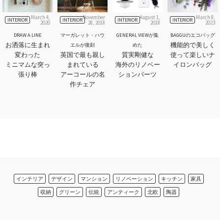
March 4,
November
August 1,
March 8,
INTERIOR
INTERIOR
INTERIOR
INTERIOR
2020
28, 2018
2018
2023
DRAW A LINE
マーガレット・ハウ
GENERAL VIEWが集
BAGGUのエコバッグ
お洒落に生まれ
機能的で美しく
エルが復刻
めた
変わった
英国で最も親し
質実剛健な
使って楽しいナ
ミニマムな突っ
まれている
海外のリノベー
イロンバッグ
張り棒
アーコールの名
ションパーツ
作チェア
インテリア
デザイン
マンション
リノベーション
キッチン
家具
収納
グリーン
伝統
アンティーク
北欧
陶器