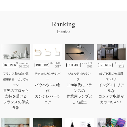
Ranking
Interior
November
March 8,
March 3,
April 3,
INTERIOR
INTERIOR
INTERIOR
INTERIOR
16, 2016
2017
2021
2019
フランス製の白い業
テクタのカンチレバ
ジェルデ社のラン
ALUTEC社の物流用
務用食器、ピリヴィ
ー
プ
コンテナ
バウハウスの名
1950年代にフラ
インダストリア
ッツ
世界のプロから
作
ンスの
ルな
支持を受ける
カンチレバーチ
作業用ランプと
コンテナ収納が
フランスの伝統
ェア
して誕生
カッコいい！
食器