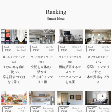
Ranking
Smart Ideas
SMART
October
SMART
June 26,
SMART
March 2,
SMART
July 26,
12, 2022
2019
2022
2023
IDEAS
IDEAS
IDEAS
IDEAS
暮らしをデザインす
吊って収納＋吊って
リモートワークを快
進化する窓まわり
る布
飾る
適に
Part.2
１枚の布を自由
空間を立体的に
機能拡張するデ
窓辺にインテリ
に使って
活かす
スクで
ア性と、
窓を隠すのでは
“吊るす”インテ
ワークスペース
木の質感をプラ
なく彩る
リア術
を充実
ス
SMART
July 12,
SMART
February
SMART
March 1,
SMART
February
2017
12, 2020
2023
28, 2024
IDEAS
IDEAS
IDEAS
IDEAS