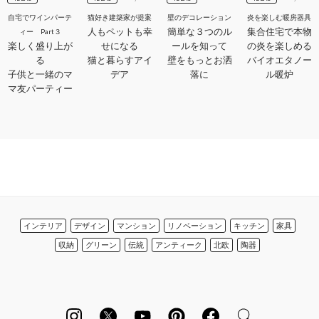
自宅でワインパーテ
猫好き建築家が提案
壁のデコレーション
炎を楽しむ暖房器具
人もペットも幸
簡単な３つのル
集合住宅で本物
ィー Part３
楽しく盛り上が
せになる
ールを知って
の炎を楽しめる
る
猫と暮らすアイ
壁をもっとお洒
バイオエタノー
子供と一緒のマ
デア
落に
ル暖炉
マ友パーティー
インテリア
デザイン
マンション
リノベーション
キッチン
家具
収納
グリーン
伝統
アンティーク
北欧
陶器