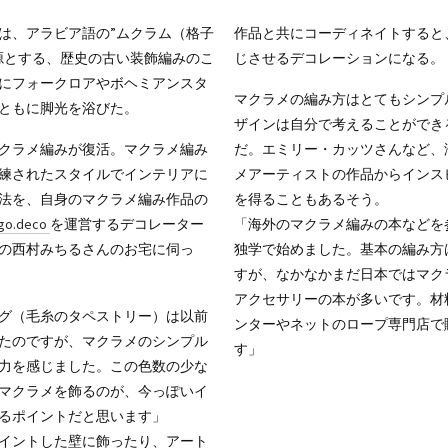
は、アラビア語の”ムクラム（格子
作品と共にコーディネイトすると
源とする、歴史の古い装飾編みのこ
じさせるデコレーションになる。
年代にフォークロアやボヘミアンスタ
マクラメの編み方はとてもシンプ
ともに脚光を浴びた。
ザインは自分で考えることができ
クラメ編みが復活。マクラメ編み
だ。エミリー・カッツさんなど、
練されたスタイルでインテリアに
メアーティストの作品からインス
法を、自身のマクラメ編み作品の
を得ることもあるそう。
igo.deco
を運営するデコレーター
「海外のマクラメ編みの本などを
の西村みちるさんのお宅に伺っ
独学で始めました。基本の編み方
すが、なかなかまだ日本ではマク
アクセサリーの本が多いです。材
グ（毛糸のタペストリー）は以前
ンターやネットのロープ専門店で
たのですが、マクラメのシンプル
す」
力を感じました。この色数の少な
マクラメを飾るのが、今っぽいイ
るポイントだと思います」
イントした壁に飾ったり、アート