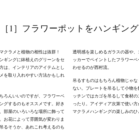
［1］フラワーポットをハンギング
なマクラメと植物の相性は抜群！
透明感を楽しめるガラスの器や、
ンギングに鉢植えのグリーンをセ
ッカーでペイントしたフラワーベ
方は、インテリアのアイテムとし
わせるのが西村流。
メを取り入れやすい方法かもしれ
吊るすものはもちろん植物じゃな
ない。プレートを吊るして小物を
ちろんいいのですが、フラワーベ
ッチンではカゴを吊るして食材の
ングするのもオススメです。好き
ったり。アイディア次第で使い方
、部屋のいろいろな場所に飾って
マクラメハンギングの楽しみのひ
。お花によって雰囲気が変わりま
吊るそうか、あれこれ考えるのも