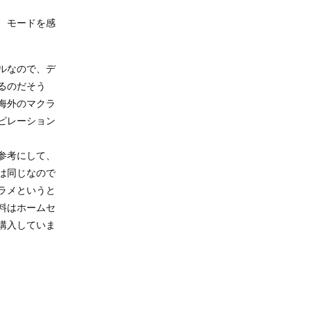
、モードを感
ルなので、デ
るのだそう
海外のマクラ
ピレーション
参考にして、
は同じなので
ラメというと
料はホームセ
購入していま