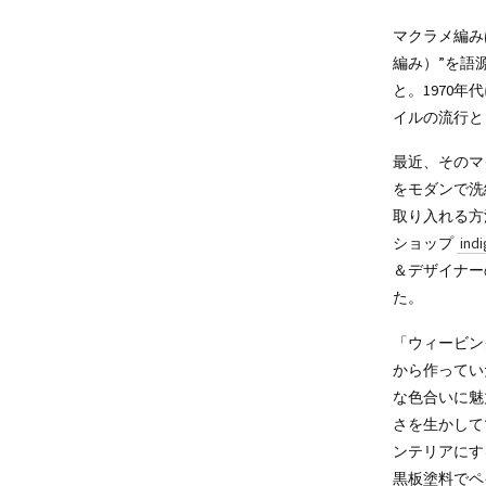
マクラメ編み
編み）”を語
と。1970
イルの流行と
最近、そのマ
をモダンで洗
取り入れる方
ショップ
ind
＆デザイナー
た。
「ウィービン
から作ってい
な色合いに魅
さを生かして
ンテリアにす
黒板塗料でペ