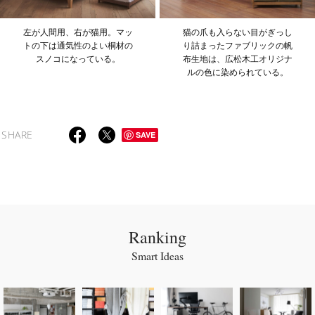
左が人間用、右が猫用。マッ
猫の爪も入らない目がぎっし
トの下は通気性のよい桐材の
り詰まったファブリックの帆
スノコになっている。
布生地は、広松木工オリジナ
ルの色に染められている。
SHARE
SAVE
Ranking
Smart Ideas