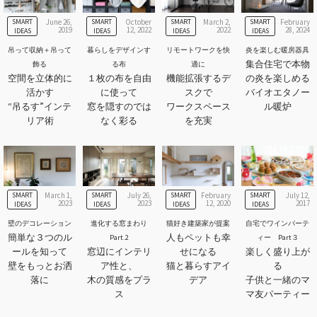
SMART
June 26,
SMART
October
SMART
March 2,
SMART
February
2019
12, 2022
2022
28, 2024
IDEAS
IDEAS
IDEAS
IDEAS
吊って収納＋吊って
暮らしをデザインす
リモートワークを快
炎を楽しむ暖房器具
集合住宅で本物
飾る
る布
適に
空間を立体的に
１枚の布を自由
機能拡張するデ
の炎を楽しめる
活かす
に使って
スクで
バイオエタノー
“吊るす”インテ
窓を隠すのでは
ワークスペース
ル暖炉
リア術
なく彩る
を充実
SMART
March 1,
SMART
July 26,
SMART
February
SMART
July 12,
2023
2023
12, 2020
2017
IDEAS
IDEAS
IDEAS
IDEAS
壁のデコレーション
進化する窓まわり
猫好き建築家が提案
自宅でワインパーテ
簡単な３つのル
人もペットも幸
Part.2
ィー Part３
ールを知って
窓辺にインテリ
せになる
楽しく盛り上が
壁をもっとお洒
ア性と、
猫と暮らすアイ
る
落に
木の質感をプラ
デア
子供と一緒のマ
ス
マ友パーティー