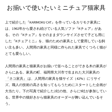
お揃いで使いたいミニチュア猫家具
上で紹介した『KARIMOKU CAT』を作っているカリモク家具に
は、1962年から愛され続けている人気ソファ『Kチェア』があ
る。その『Kチェア』をそのままダウンサイズさせて子ども用に
した『Kチェアミニ』を、猫のための家具として愛用している飼
い主も多い。人間用の家具と同様に作られた家具でくつろく猫が
とても愛らしい。
人間用の家具と猫家具がお揃いで並べることができる木の家具が
さらにある。家具の町、福岡県大川市で生まれた大川家具の
『ネコ家具』
は、人間用の家具を猫サイズ（42%）にリサイ
ズ。職人の技術の高さを知ってもらうためにスタートした企画が
大当たり。下の写真で紹介した2社の他、さらに9社が参加してい
る。世界中の猫好きから猫家具のオーダーが舞い込んでいるそ
う。