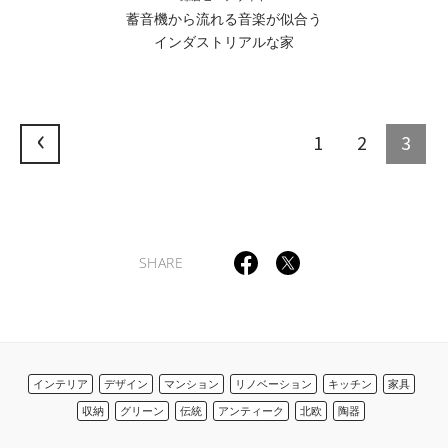
蓄音機から流れる音楽が似合う
インダストリアルな家
1
2
3
SHARE
インテリア
デザイン
マンション
リノベーション
キッチン
家具
収納
グリーン
伝統
アンティーク
北欧
陶器