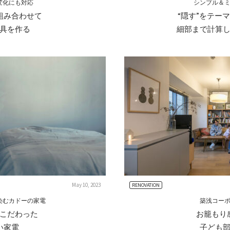
変化にも対応
シンプル＆
組み合わせて
“隠す”をテー
具を作る
細部まで計算
May 10, 2023
RENOVATION
染むカドーの家電
築浅コー
こだわった
お籠もり
い家電
子ども