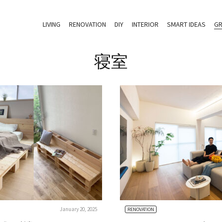
LIVING
RENOVATION
DIY
INTERIOR
SMART IDEAS
GR
寝室
January 20, 2025
RENOVATION