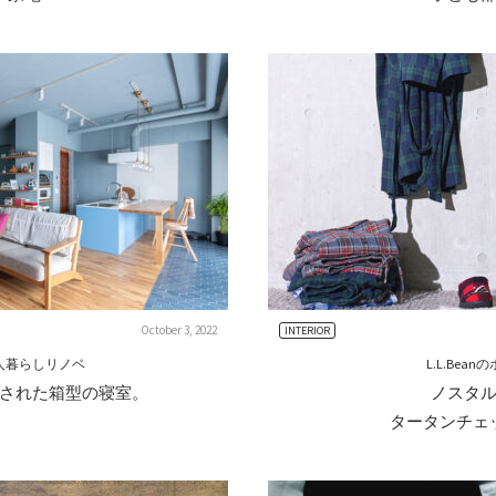
October 3, 2022
INTERIOR
人暮らしリノベ
L.L.Bea
された箱型の寝室。
ノスタ
タータンチェ