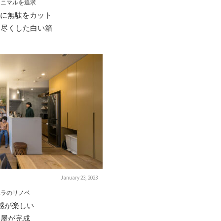
ミニマルを追求
マに無駄をカット
し尽くした白い箱
January 23, 2023
ポラのリノベ
感が楽しい
部屋が完成