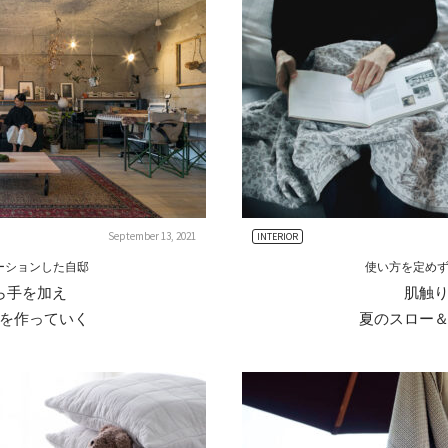
September 13, 2021
INTERIOR
ーションした自邸
使い方を定め
ら手を加え
肌触
を作っていく
夏のスロー