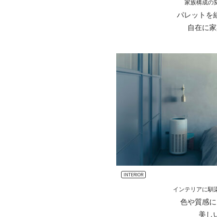
家族構成の
パレットを
自在に家
INTERIOR
インテリアに馴
色や質感に
美し