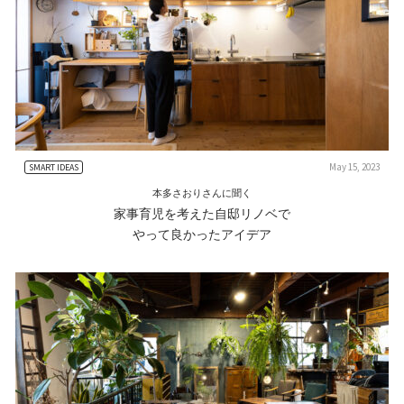
May 15, 2023
SMART IDEAS
本多さおりさんに聞く
家事育児を考えた自邸リノベで
やって良かったアイデア