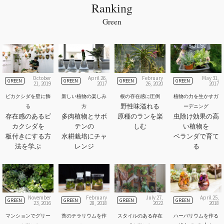
Ranking
Green
October
April 26,
February
May 31,
GREEN
GREEN
GREEN
GREEN
21, 2019
2017
26, 2020
2017
ビカクシダを壁に飾
新しい植物の楽しみ
根の存在感に圧倒
植物の力を生かすガ
野性味溢れる
る
方
ーデニング
存在感のあるビ
多肉植物とサボ
原種のランを楽
虫除け効果の高
カクシダを
テンの
しむ
い植物を
板付きにする方
水耕栽培にチャ
ベランダで育て
法を学ぶ
レンジ
る
November
February
July 27,
April 25,
GREEN
GREEN
GREEN
GREEN
23, 2016
28, 2018
2022
2018
マンションでグリー
苔のテラリウムを作
スタイルのある存在
ハーバリウムを作る