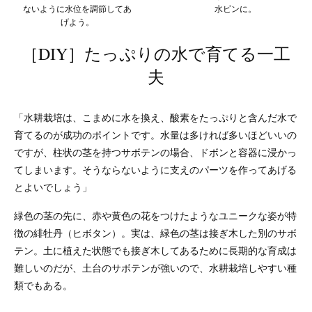
ないように水位を調節してあ
水ビンに。
げよう。
［DIY］たっぷりの水で育てる一工
夫
「水耕栽培は、こまめに水を換え、酸素をたっぷりと含んだ水で
育てるのが成功のポイントです。水量は多ければ多いほどいいの
ですが、柱状の茎を持つサボテンの場合、ドボンと容器に浸かっ
てしまいます。そうならないように支えのパーツを作ってあげる
とよいでしょう」
緑色の茎の先に、赤や黄色の花をつけたようなユニークな姿が特
徴の緋牡丹（ヒボタン）。実は、緑色の茎は接ぎ木した別のサボ
テン。土に植えた状態でも接ぎ木してあるために長期的な育成は
難しいのだが、土台のサボテンが強いので、水耕栽培しやすい種
類でもある。