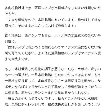
多肉植物以外では、西洋シノブが水耕栽培をしやすい種類なのだ
そうだ。
「丈夫な植物なので、水耕栽培に向いています。株分けして根を
切って、そのまま水にさしておけば発根します」
置く場所は、西洋シノブもまた、ボトル内の水温変化の少ない半
日陰に。
「西洋シノブは霜がつくと枯れるのでマイナス気温にならない場
所で育ててください。よく似た落葉植物のシノブはマイナス５度
まで大丈夫です」
もし、水耕栽培した植物の調子が悪くなったら、土栽培に戻すの
も一つの選択だ。一旦水耕栽培にしたのでリスクはあるが、もう
一度根を切り直して、多肉植物なら２〜３日切り口を乾かし、サ
ボテンならば１ヶ月から１ヶ月半乾かして発根が始まってから土
に植える。新たなポテンシャルが目覚めるかもしれない。
「毎日の水やりも必要ないですし、枯らすことが少ない水耕栽
培。気軽にチャレンジして、根の成長の美しさを楽しんでくださ