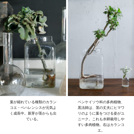
葉が縮れている種類のカラン
ベンケイソウ科の多肉植物、
コエ・ベハレンシスが元気よ
黒法師は、茎の丈夫にヒマワ
く成長中。新芽が茎からも出
リのように葉をつける姿がユ
ている。
ニーク。これも水耕栽培しや
すい多肉植物。右はカランコ
エ。