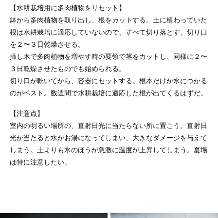
【水耕栽培用に多肉植物をリセット】
鉢から多肉植物を取り出し、根をカットする。土に植わっていた
根は水耕栽培に適応していないので、すべて切り落とす。切り口
を２〜３日乾燥させる。
挿し木で多肉植物を増やす時の要領で茎をカットし、同様に２〜
３日乾燥させたものでも始められる。
切り口が乾いてから、容器にセットする。根本だけが水につかる
のがベスト。数週間で水耕栽培に適応した根が出てくるはずだ。
【注意点】
室内の明るい場所の、直射日光に当たらない所に置こう。直射日
光が当たると水がお湯になってしまい、大きなダメージを与えて
しまう。土よりも水のほうが急激に温度が上昇してしまう。夏場
は特に注意したい。