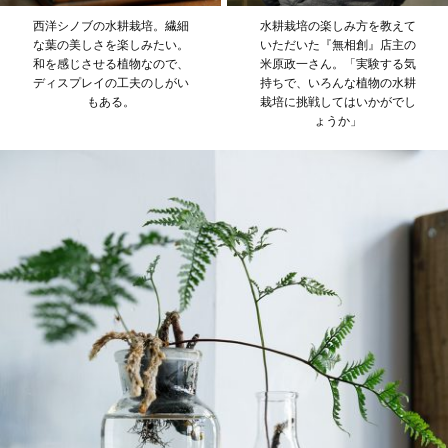
西洋シノブの水耕栽培。繊細
水耕栽培の楽しみ方を教えて
な葉の美しさを楽しみたい。
いただいた『無相創』店主の
和を感じさせる植物なので、
米原政一さん。「実験する気
ディスプレイの工夫のしがい
持ちで、いろんな植物の水耕
もある。
栽培に挑戦してはいかがでし
ょうか」