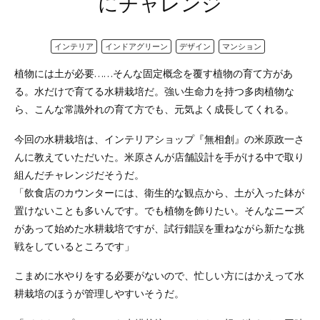
にチャレンジ
インテリア
インドアグリーン
デザイン
マンション
植物には土が必要……そんな固定概念を覆す植物の育て方があ
る。水だけで育てる水耕栽培だ。強い生命力を持つ多肉植物な
ら、こんな常識外れの育て方でも、元気よく成長してくれる。
今回の水耕栽培は、インテリアショップ『無相創』の米原政一さ
んに教えていただいた。米原さんが店舗設計を手がける中で取り
組んだチャレンジだそうだ。
「飲食店のカウンターには、衛生的な観点から、土が入った鉢が
置けないことも多いんです。でも植物を飾りたい。そんなニーズ
があって始めた水耕栽培ですが、試行錯誤を重ねながら新たな挑
戦をしているところです」
こまめに水やりをする必要がないので、忙しい方にはかえって水
耕栽培のほうが管理しやすいそうだ。