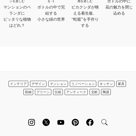
ボトルの中に
ンを楽しむ
る -１
感を楽しむ
マンションのベ
ボトルの中で完
ビカクシダが映
花の魅力を閉じ
ランダに
結する
える着生板、
込める
ピッタリな植物
小さな緑の世界
“蛇籠”を手作り
はどれ？
する
インテリア
デザイン
マンション
リノベーション
キッチン
家具
収納
グリーン
伝統
アンティーク
北欧
陶器