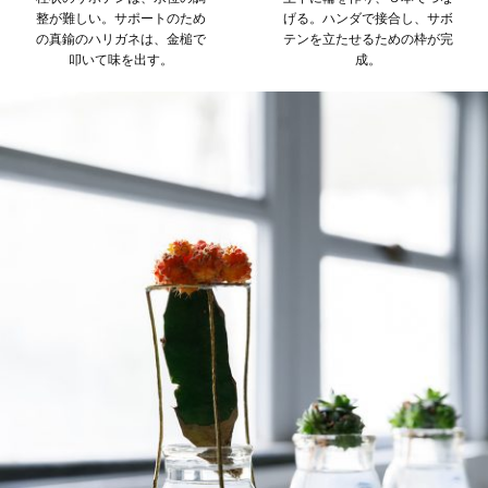
整が難しい。サポートのため
げる。ハンダで接合し、サボ
の真鍮のハリガネは、金槌で
テンを立たせるための枠が完
叩いて味を出す。
成。