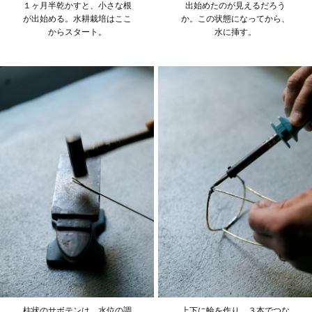
１ヶ月半乾かすと、小さな根
出始めたのが見えるだろう
が出始める。水耕栽培はここ
か。この状態になってから、
からスタート。
水に挿す。
柱状のサボテンは、水位の調
上下に輪を作り、３本でつな