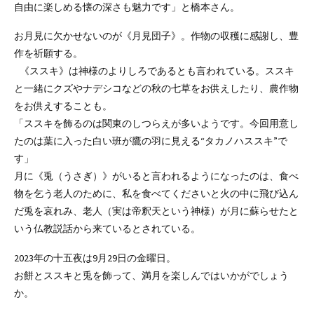
自由に楽しめる懐の深さも魅力です」と橋本さん。
お月見に欠かせないのが《月見団子》。作物の収穫に感謝し、豊
作を祈願する。
《ススキ》は神様のよりしろであるとも言われている。ススキ
と一緒にクズやナデシコなどの秋の七草をお供えしたり、農作物
をお供えすることも。
「ススキを飾るのは関東のしつらえが多いようです。今回用意し
たのは葉に入った白い班が鷹の羽に見える“タカノハススキ”で
す」
月に《兎（うさぎ）》がいると言われるようになったのは、食べ
物を乞う老人のために、私を食べてくださいと火の中に飛び込ん
だ兎を哀れみ、老人（実は帝釈天という神様）が月に蘇らせたと
いう仏教説話から来ているとされている。
2023年の十五夜は9月29日の金曜日。
お餅とススキと兎を飾って、満月を楽しんではいかがでしょう
か。