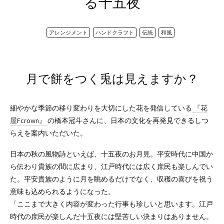
る十五夜
アレンジメント
ハンドクラフト
伝統
和風
月で餅をつく兎は見えますか？
細やかな季節の移り変わりを大切にした花を発信している
『花
屋Fcrown』
の橋本冠斗さんに、日本の文化を再発見できるしつ
らえを案内いただいた。
日本の秋の風物詩といえば、十五夜のお月見。平安時代に中国か
ら伝わり貴族の間に広まり、江戸時代には広く庶民も楽しんでい
た。平安貴族のように月を眺めるだけでなく、収穫の喜びを祝う
意味も込められるようになった。
「ここまで大きく内容が変わった行事も珍しいと思います。江戸
時代の庶民が楽しんだ十五夜には堅苦しい決まりはありません。