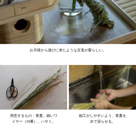
お月様から遊びに来たような豆兎が愛らしい。
用意するもの：青藁。細いワ
細工がしやすいよう、青藁を
イヤー（30番）。ハサミ。
水で湿らせる。