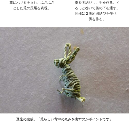
藁にハサミを入れ、ふさふさ
藁を固結びし、手を作る。く
とした兎の尻尾を表現。
るっと巻いて藁の下を通す。
同様に２箇所固結びを作り、
脚を作る。
豆兎の完成。「兎らしい背中の丸みを出すのがポイントです」