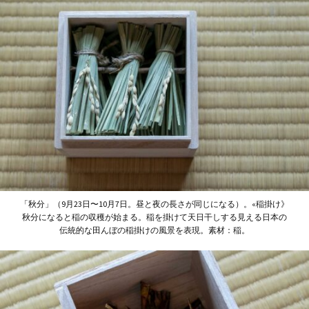
「秋分」（9月23日〜10月7日。昼と夜の長さが同じになる）。«稲掛け》
秋分になると稲の収穫が始まる。稲を掛けて天日干しする見える日本の
伝統的な田んぼの稲掛けの風景を表現。素材：稲。