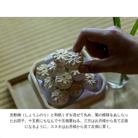
生麩糊（しょうふのり）と和紙くずを混ぜて丸め、菊の模様をあしらっ
たお団子。十五夜にちなんで十五個重ねる。三方はお月様から見て正面
になるように、ススキはお月様から見て左側に置く。