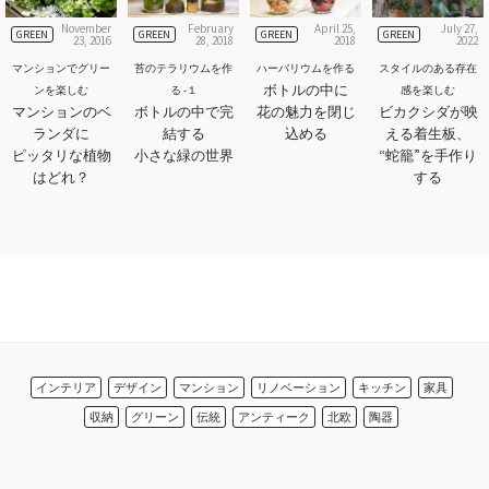
November
February
April 25,
July 27,
GREEN
GREEN
GREEN
GREEN
23, 2016
28, 2018
2018
2022
マンションでグリー
苔のテラリウムを作
ハーバリウムを作る
スタイルのある存在
ボトルの中に
ンを楽しむ
る -１
感を楽しむ
マンションのベ
ボトルの中で完
花の魅力を閉じ
ビカクシダが映
ランダに
結する
込める
える着生板、
ピッタリな植物
小さな緑の世界
“蛇籠”を手作り
はどれ？
する
インテリア
デザイン
マンション
リノベーション
キッチン
家具
収納
グリーン
伝統
アンティーク
北欧
陶器