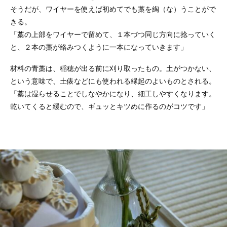
そうだが、ワイヤーを使えば初めてでも藁を綯（な）うことがで
きる。
「藁の上部をワイヤーで留めて、１本づつ同じ方向に捻っていく
と、２本の藁が絡みつくように一本になっていきます」
材料の青藁は、稲穂が出る前に刈り取ったもの。土がつかない、
という意味で、土俵などにも使われる縁起のよいものとされる。
「藁は湿らせることでしなやかになり、細工しやすくなります。
乾いてくると緩むので、ギュッとキツめに作るのがコツです」