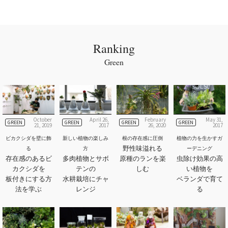
Ranking
Green
October
April 26,
February
May 31,
GREEN
GREEN
GREEN
GREEN
21, 2019
2017
26, 2020
2017
ビカクシダを壁に飾
新しい植物の楽しみ
根の存在感に圧倒
植物の力を生かすガ
野性味溢れる
る
方
ーデニング
存在感のあるビ
多肉植物とサボ
原種のランを楽
虫除け効果の高
カクシダを
テンの
しむ
い植物を
板付きにする方
水耕栽培にチャ
ベランダで育て
法を学ぶ
レンジ
る