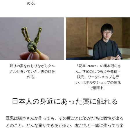
める。
残りの藁をねじりながらクル
『花屋Fcrown』の橋本冠斗さ
クルと巻いていき、兎の顔を
ん。季節のしつらえを発信・
作る。
販売。ワークショップを行
い、ホテルやショップの装花
で活躍中。
日本人の身近にあった藁に触れる
豆兎は橋本さんが作っても、その度ごとに姿かたちに個性が出る
とのこと。どんな兎ができあがるか、友だちと一緒に作っても楽