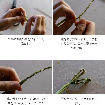
２本の青藁の茎をワイヤーで
藁を同じ方向（右回り）にね
留める。
じりながら、二本の藁を一本
の縄に綯う。
兎の耳を作る分（約15cm）の
耳を作り、ワイヤーで留めて
縄を作ったら、ワイヤーで留
おく。