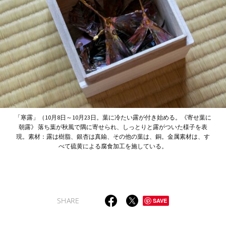
「寒露」（10月8日～10月23日。葉に冷たい露が付き始める。《寄せ葉に
朝露》 落ち葉が秋風で隅に寄せられ、しっとりと露がついた様子を表
現。素材：露は樹脂、銀杏は真鍮、その他の葉は、銅。金属素材は、す
べて硫黄による腐食加工を施している。
SHARE
SAVE