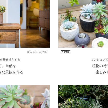
November 22, 2017
GREEN
を寄せ植えする
マンション
て、自然を
植物の特
うな景観を作る
楽しみ