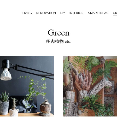
LIVING
RENOVATION
DIY
INTERIOR
SMART IDEAS
GR
Green
多肉植物 etc.