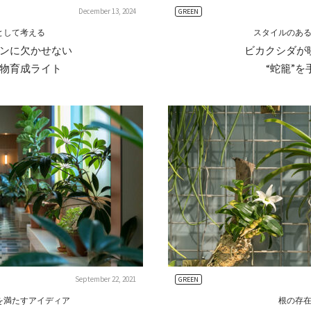
December 13, 2024
GREEN
として考える
スタイルのあ
ンに欠かせない
ビカクシダが
物育成ライト
“蛇籠”
September 22, 2021
GREEN
を満たすアイディア
根の存