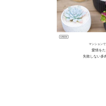
GREEN
マンションで
愛情をた
失敗しない多