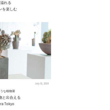
味溢れる
ンを楽しむ
July 31, 2019
ような植物屋
物と出合える
ra Tokyo