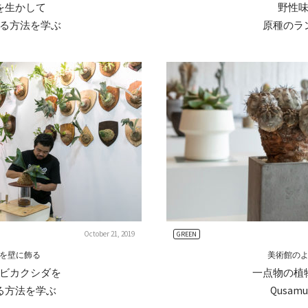
を生かして
野性
る方法を学ぶ
原種のラ
October 21, 2019
GREEN
を壁に飾る
美術館の
ビカクシダを
一点物の植
る方法を学ぶ
Qusamu