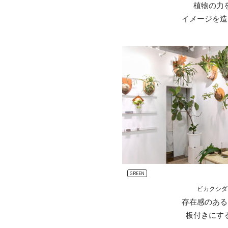
植物の力
イメージを造
GREEN
ビカクシダ
存在感のある
板付きにす