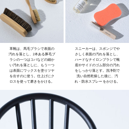
革靴は、馬毛ブラシで表面の
スニーカーは、スポンジでや
汚れを落とし、2本ある豚毛ブ
さしく表面の汚れを落とし、
ラシの一つはコバなどの細か
ハードなナイロンブラシで靴
い汚れを落としに、もう一つ
底やサイドのゴム部分の汚れ
は表面にワックスを塗りツヤ
をしっかり落とす。洗浄剤で
を出すのに使う。仕上げにク
洗い自然乾燥した後に、汚
ロスを使って磨きをかける。
れ・防水スプレー をかける。