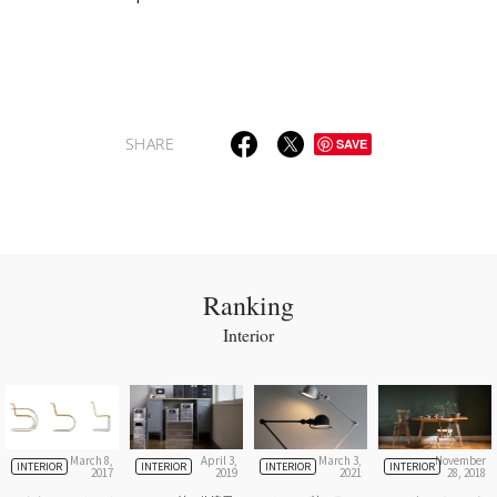
SHARE
SAVE
Ranking
Interior
March 8,
April 3,
March 3,
November
INTERIOR
INTERIOR
INTERIOR
INTERIOR
2017
2019
2021
28, 2018