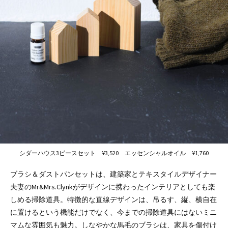
シダーハウス3ピースセット ¥3,520 エッセンシャルオイル ¥1,760
ブラシ＆ダストパンセットは、建築家とテキスタイルデザイナー
夫妻のMr&Mrs.Clynkがデザインに携わったインテリアとしても楽
しめる掃除道具。特徴的な直線デザインは、吊るす、縦、横自在
に置けるという機能だけでなく、今までの掃除道具にはないミニ
マムな雰囲気も魅力。しなやかな馬毛のブラシは、家具を傷付け