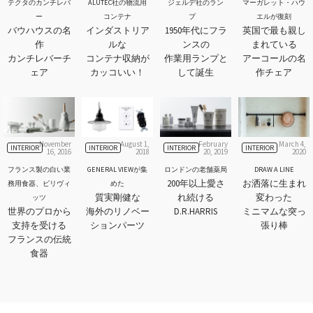
テクタのカンチレバ
ALUTEC社の物流用
ジェルデ社のラン
マーガレット・ハウ
ー
コンテナ
プ
エルが復刻
バウハウスの名
インダストリア
1950年代にフラ
英国で最も親し
作
ルな
ンスの
まれている
カンチレバーチ
コンテナ収納が
作業用ランプと
アーコールの名
ェア
カッコいい！
して誕生
作チェア
November
August 1,
February
March 4,
INTERIOR
INTERIOR
INTERIOR
INTERIOR
16, 2016
2018
20, 2019
2020
フランス製の白い業
GENERAL VIEWが集
ロンドンの老舗薬局
DRAW A LINE
200年以上愛さ
お洒落に生まれ
務用食器、ピリヴィ
めた
質実剛健な
れ続ける
変わった
ッツ
世界のプロから
海外のリノベー
D.R.HARRIS
ミニマムな突っ
支持を受ける
ションパーツ
張り棒
フランスの伝統
食器