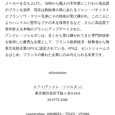
メーカーを立ち上げた。当時から職人の手作業にこだわり高品質
のブラシを追求。現在は創始者の孫にあたるジャン・バティスト
とフランソワ・マリー兄弟にその技術が受け継がれ、この二人に
よりハンドルに堅牢なブナの木を採用するなど、さらに高品質で
長年使える本物のブラシにアップデートされた。
アンドレ・ジャルダンは、古くから受け継がれてきた専門的技術
を保持した優秀な企業として、フランス政府経済・財務省から無
形文化財企業( EPV )に認定されている。EPVは、セントジェームス
をはじめ、フランスの優れた企業にのみ与えられる名誉です。
information
エフィ(アンドレ・ジャルダン)
東京都渋谷区千駄ヶ谷4-16-6
03-5775-3288
cooperation : AWABEES・TITLES・UTUWA