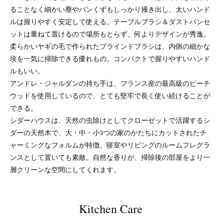
ることなく細かい塵やパンくずもしっかり掻き出し、太いハンド
ルは握りやすく安定して使える。テーブルブラシ＆ダストパンセ
ットは重ねて置けるので場所もとらず、何よりデザインが秀逸。
柔らかいヤギの毛で作られたブラインドブラシは、内側の細かな
埃を一気に掃除できる優れもの。コンパクトで握りやすいハンド
ルもいい。
アンドレ・ジャルダンの持ち手は、フランス産の最高級のピーチ
ウッドを使用しているので、とても堅牢で長く使い続けることが
できる。
シダーハウスは、天然の虫除けとしてクローゼットで活躍するシ
ダーの天然木で、大・中・小3つの家のかたちにカットされたチ
ャーミングなフォルムが特徴。寝室やリビングのルームフレグラ
ンスとして置いても素敵。自然な香りが、掃除後の部屋をより一
層クリーンな空間にしてくれます。
Kitchen Care