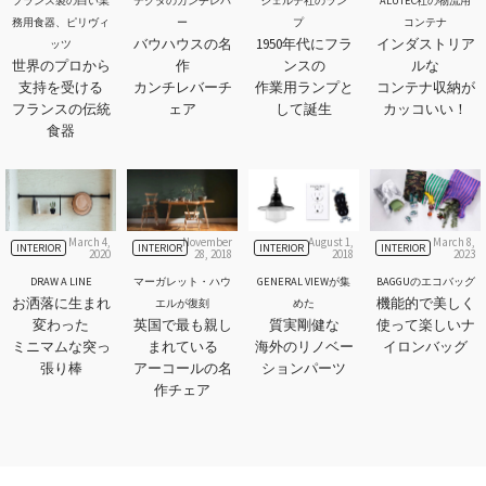
フランス製の白い業
テクタのカンチレバ
ジェルデ社のラン
ALUTEC社の物流用
務用食器、ピリヴィ
ー
プ
コンテナ
バウハウスの名
1950年代にフラ
インダストリア
ッツ
世界のプロから
作
ンスの
ルな
支持を受ける
カンチレバーチ
作業用ランプと
コンテナ収納が
フランスの伝統
ェア
して誕生
カッコいい！
食器
March 4,
November
August 1,
March 8,
INTERIOR
INTERIOR
INTERIOR
INTERIOR
2020
28, 2018
2018
2023
DRAW A LINE
マーガレット・ハウ
GENERAL VIEWが集
BAGGUのエコバッグ
お洒落に生まれ
機能的で美しく
エルが復刻
めた
変わった
英国で最も親し
質実剛健な
使って楽しいナ
ミニマムな突っ
まれている
海外のリノベー
イロンバッグ
張り棒
アーコールの名
ションパーツ
作チェア