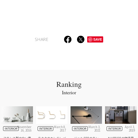
SHARE
SAVE
Ranking
Interior
November
March 8,
March 3,
April 3,
INTERIOR
INTERIOR
INTERIOR
INTERIOR
16, 2016
2017
2021
2019