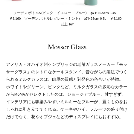
ソーデン ボトルS (ピンク・イエロー・ブルー) φ7 H20.5cm 0.35L
￥6,160 ソーデン ボトルL (グレー・ミント) φ7 H26cm 0.5L ￥6,160
以上HAY
Mosser Glass
アメリカ・オハイオ州ケンブリッジの老舗ガラスメーカー「モッ
サーグラス」のレトロなケーキスタンド。昔ながらの製法でつく
られるミルクガラスは、肉厚の質感と乳発色の色合いが特徴。
ホワイトやグリーン、ピンクなど、ミルクガラスの多彩なカラー
からMoMAがセレクトしたのは、ジョージアブルー。甘すぎず、
インテリアにも馴染みやすいミルキーなブルーが、置くものをお
しゃれに引き立ててくれる。ケーキやパイ、フルーツの盛り付け
だけでなく、花やオブジェなどのディスプレイにもおすすめ。