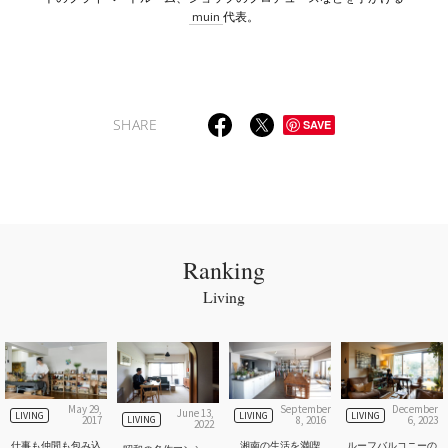
muin
代表。
SHARE
SAVE
Ranking
Living
May 29,
September
December
June 13,
LIVING
LIVING
LIVING
LIVING
2017
8, 2016
6, 2023
2022
仕事も仲間も包み込
湘南の生活を満喫
ルーフバルコニーの