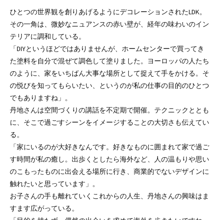
ひとつの世界観を創りあげるようにデコレーションされたLDK。
その一角は、微妙なニュアンスの赤い壁が、経年の味わいのイン
テリアに調和している。
「DIYというほどではありませんが、ホームセンターで買ってき
た塗料を自分で混ぜて調色して塗りました。ヨーロッパの人たち
のように、家をいちばん大事な場所として捉えて手をかける。そ
の悦びを知ってもらいたい、というのが私の仕事の目的のひとつ
でもありますね」。
丹地さんは空間づくりの講話を不定期で開催。テクニックととも
に、そこで過ごすシーンをイメージすることの大切さも伝えてい
る。
「家にいるのが大好きなんです。好きなものに囲まれて家で過ご
す時間が私の癒し。出歩くとしたら海外など、人の温もりや思い
のこもったものに出会える場所に行き、商業的でないデザインに
触れたいと思っています」。
お子さんの手も離れていくこれからの人生、丹地さんの興味はま
すます広がっている。