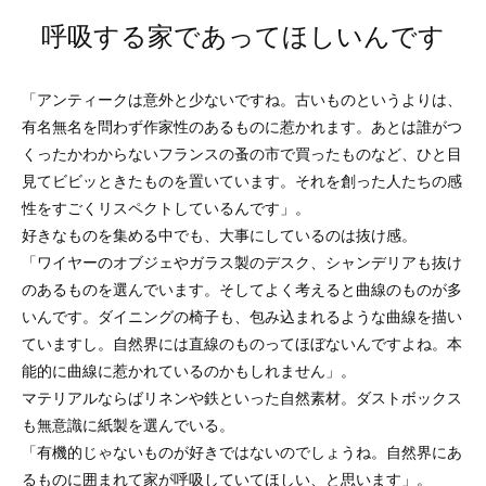
呼吸する家であってほしいんです
「アンティークは意外と少ないですね。古いものというよりは、
有名無名を問わず作家性のあるものに惹かれます。あとは誰がつ
くったかわからないフランスの蚤の市で買ったものなど、ひと目
見てビビッときたものを置いています。それを創った人たちの感
性をすごくリスペクトしているんです」。
好きなものを集める中でも、大事にしているのは抜け感。
「ワイヤーのオブジェやガラス製のデスク、シャンデリアも抜け
のあるものを選んでいます。そしてよく考えると曲線のものが多
いんです。ダイニングの椅子も、包み込まれるような曲線を描い
ていますし。自然界には直線のものってほぼないんですよね。本
能的に曲線に惹かれているのかもしれません」。
マテリアルならばリネンや鉄といった自然素材。ダストボックス
も無意識に紙製を選んでいる。
「有機的じゃないものが好きではないのでしょうね。自然界にあ
るものに囲まれて家が呼吸していてほしい、と思います」。