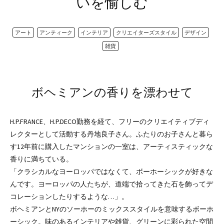
いを愉しむ
アート
アンティーク
インテリア
クリエイターズスタイル
デザイン
雑貨
ボヘミアンの香りを漂わせて
H.P.FRANCE、H.P.DECO勤務を経て、フリーのクリエイティブディ
レクターとして活動する丹地良子さん。ふたりのお子さんと暮ら
す12年前に購入したマンションの一室は、アーティスティックな
香りに満ちている。
「クラシカルなヨーロッパではなくて、ボーホーシックが好きな
んです。ヨーロッパの人たちが、道端で拾ってきた石を飾ってデ
コレーションしたりするような…」。
ボヘミアンとNYのソーホーのミックススタイルを意味するボーホ
ーシック。味のあるインテリアや雑貨、グリーンに彩られた空間