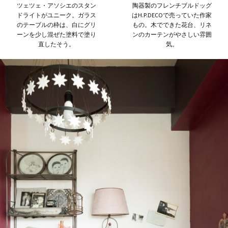
ツェツェ・アソシエのスタン
陶器製のフレンチブルドッグ
ドライトがユニーク。ガラス
はH.P.DECOで売っていた作家
のテーブルの枠は、白にグリ
もの。木でできた花台、リネ
ーンを少し混ぜた塗料で塗り
ンのカーテンがやさしい雰囲
直したそう。
気。