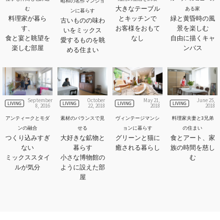
昭和の名作マンショ
大きなテーブル
む
ある家
ンに暮らす
料理家が暮ら
とキッチンで
緑と黄昏時の風
古いものの味わ
す、
お客様をおもて
景を楽しむ
いをミックス
食と宴と眺望を
なし
自由に描くキャ
愛するものを眺
楽しむ部屋
ンバス
める住まい
September
October
May 21,
June 25,
LIVING
LIVING
LIVING
LIVING
8, 2016
22, 2018
2018
2018
アンティークとモダ
素材のバランスで見
ヴィンテージマンシ
料理家夫妻と3兄弟
ンの融合
せる
ョンに暮らす
の住まい
つくり込みすぎ
大好きな鉱物と
グリーンと猫に
食とアート、家
ない
暮らす
癒される暮らし
族の時間を慈し
ミックススタイ
小さな博物館の
む
ルが気分
ように設えた部
屋