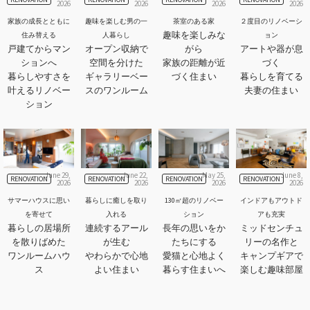
2026
2026
2026
2026
家族の成長とともに
趣味を楽しむ男の一
茶室のある家
２度目のリノベーシ
趣味を楽しみな
住み替える
人暮らし
ョン
戸建てからマン
オープン収納で
がら
アートや器が息
ションへ
空間を分けた
家族の距離が近
づく
暮らしやすさを
ギャラリーベー
づく住まい
暮らしを育てる
叶えるリノベー
スのワンルーム
夫妻の住まい
ション
June 29,
June 22,
May 25,
June 8,
RENOVATION
RENOVATION
RENOVATION
RENOVATION
2026
2026
2026
2026
サマーハウスに思い
暮らしに癒しを取り
130㎡超のリノベー
インドアもアウトド
を寄せて
入れる
ション
アも充実
暮らしの居場所
連続するアール
長年の思いをか
ミッドセンチュ
を散りばめた
が生む
たちにする
リーの名作と
ワンルームハウ
やわらかで心地
愛猫と心地よく
キャンプギアで
ス
よい住まい
暮らす住まいへ
楽しむ趣味部屋