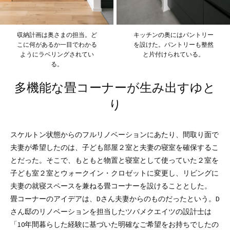
収納計画は奥さまの担当。ど
キッチンの奥にはパントリー
こに何があるか一目でわかる
を設けた。パントリーも整然
ようにラベリングされてい
と片付けられている。
る。
多機能な畳コーナーが生み出すゆと
り
スケルトン状態からのフルリノベーションにあたり、間取り面で
夫妻が希望したのは、子ども部屋２室と夫妻の寝室を確保するこ
とだった。そこで、もともと物置と寝室として使っていた２室を
子ども室２室とウォークイン・クロゼットに変更し、リビングに
夫妻の就寝スペースを兼ねる畳コーナーを設けることとした。
畳コーナーのアイデアは、Dさん夫妻からのものだったという。D
さん邸のリノベーションを担当したツバメクエイツの設計士は
「10年間暮らした経験に基づいた明確なご希望をお持ちでしたの