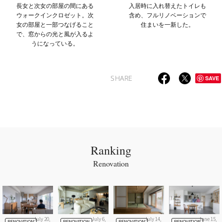
長女と次女の部屋の間にある
入居時に入れ替えたトイレも
ウォークインクロゼット。次
含め、フルリノベーションで
女の部屋と一部つなげること
住まいを一新した。
で、窓からの光と風が入るよ
うになっている。
SHARE
SAVE
Ranking
Renovation
July 20,
July 6,
July 14,
June 15,
RENOVATION
RENOVATION
RENOVATION
RENOVATION