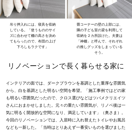
吊り押入れには、寝具を収納
畳コーナーの壁の上部には、
している。「使うもののサイ
隣の子ども室の梁を利用して
ズに合わせて棚の高さを決め
収納を２カ所設けた。夫妻は
てもらったので、布団の上げ
「神棚」と呼んで、それぞれ
下ろしもラクです」
の推しグッズをしまっている
そう。
リノベーションで長く暮らせる家に
インテリアの面では、ダークブラウンを基調とした重厚な雰囲気
から、白を基調とした明るい空間を希望。「施工事例ではどの家
も明るい雰囲気だったので、クロス選びなどはツバメクリエイツ
さんにおまかせしました。元々の重たい雰囲気が、リノベ後は一
気に明るく開放的な空間になり、満足しています」（奥さま）。
今回のリノベーションでは、入居時に入れ替えたトイレやお風呂
なども一新した。「当時はとりあえず一番安いものを選びました