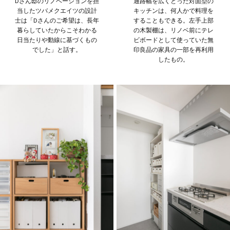
Dさん邸のリノベーションを担
通路幅を広くとった対面型の
当したツバメクエイツの設計
キッチンは、何人かで料理を
士は「Dさんのご希望は、長年
することもできる。左手上部
暮らしていたからこそわかる
の木製棚は、リノベ前にテレ
日当たりや動線に基づくもの
ビボードとして使っていた無
でした」と話す。
印良品の家具の一部を再利用
したもの。