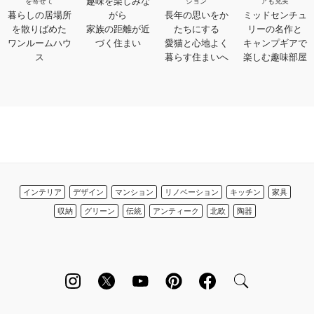
趣味を楽しみな
を寄せて
ション
アも充実
暮らしの居場所
がら
長年の思いをか
ミッドセンチュ
を散りばめた
家族の距離が近
たちにする
リーの名作と
ワンルームハウ
づく住まい
愛猫と心地よく
キャンプギアで
ス
暮らす住まいへ
楽しむ趣味部屋
インテリア
デザイン
マンション
リノベーション
キッチン
家具
収納
グリーン
伝統
アンティーク
北欧
陶器