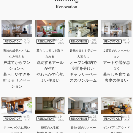
Renovation
July 20,
June 22,
July 6,
June 15,
RENOVATION
RENOVATION
RENOVATION
RENOVATION
2026
2026
2026
2026
家族の成長とともに
暮らしに癒しを取り
趣味を楽しむ男の一
２度目のリノベーシ
住み替える
入れる
人暮らし
ョン
戸建てからマン
連続するアール
オープン収納で
アートや器が息
ションへ
が生む
空間を分けた
づく
暮らしやすさを
やわらかで心地
ギャラリーベー
暮らしを育てる
叶えるリノベー
よい住まい
スのワンルーム
夫妻の住まい
ション
June 29,
July 14,
May 25,
June 8,
RENOVATION
RENOVATION
RENOVATION
RENOVATION
2026
2026
2026
2026
サマーハウスに思い
茶室のある家
130㎡超のリノベー
インドアもアウトド