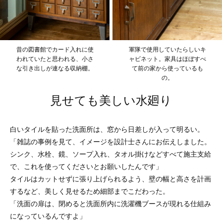
昔の図書館でカード入れに使
軍隊で使用していたらしいキ
われていたと思われる、小さ
ャビネット。家具はほぼすべ
な引き出しが連なる収納棚。
て前の家から使っているも
の。
見せても美しい水廻り
白いタイルを貼った洗面所は、窓から日差しが入って明るい。
「雑誌の事例を見て、イメージを設計士さんにお伝えしました。
シンク、水栓、鏡、ソープ入れ、タオル掛けなどすべて施主支給
で、これを使ってくださいとお願いしたんです」
タイルはカットせずに張り上げられるよう、壁の幅と高さを計画
するなど、美しく見せるため細部までこだわった。
「洗面の扉は、閉めると洗面所内に洗濯機ブースが現れる仕組み
になっているんですよ」