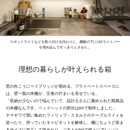
スポットライトなどを取り付ける代わりに、棚板の下にLEDライトバー
を埋め込んですっきりとさせた。
理想の暮らしが叶えられる箱
窓の向こうにベイブリッジが望める、プライベートスペースに
は、壁一面の本棚が、圧巻の佇まいを見せている。
「収納が少ないので悩んでいて、設計士さんに薦められた既製品
の本棚なんです。ベッドヘッドの部分はDIYで制作しました」
ヤマギワで買い集めたフィリップ・スタルクのテーブルライトを
並べたり、持っていたキャビネットを解体し、棚にちょうど収ま
るサイズに加工して収めたり。ご主人がDIYで様々にアレンジし