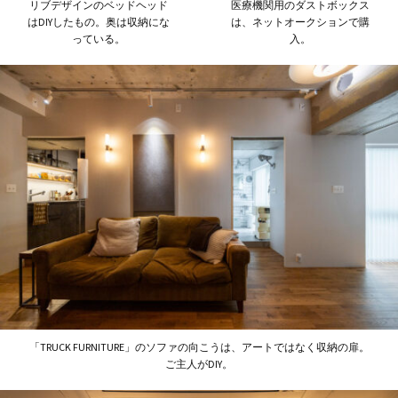
リブデザインのベッドヘッド
医療機関用のダストボックス
はDIYしたもの。奥は収納にな
は、ネットオークションで購
っている。
入。
「TRUCK FURNITURE」のソファの向こうは、アートではなく収納の扉。
ご主人がDIY。