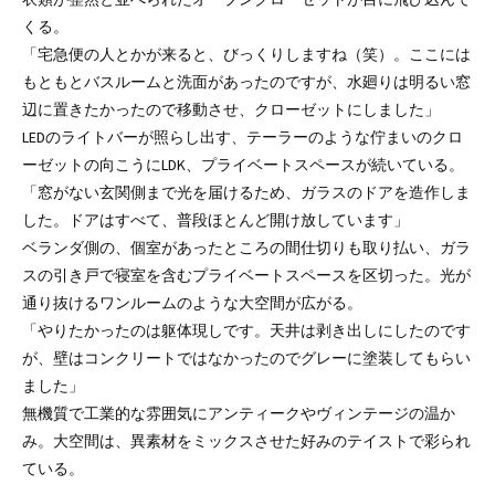
くる。
「宅急便の人とかが来ると、びっくりしますね（笑）。ここには
もともとバスルームと洗面があったのですが、水廻りは明るい窓
辺に置きたかったので移動させ、クローゼットにしました」
LEDのライトバーが照らし出す、テーラーのような佇まいのクロ
ーゼットの向こうにLDK、プライベートスペースが続いている。
「窓がない玄関側まで光を届けるため、ガラスのドアを造作しま
した。ドアはすべて、普段ほとんど開け放しています」
ベランダ側の、個室があったところの間仕切りも取り払い、ガラ
スの引き戸で寝室を含むプライベートスペースを区切った。光が
通り抜けるワンルームのような大空間が広がる。
「やりたかったのは躯体現しです。天井は剥き出しにしたのです
が、壁はコンクリートではなかったのでグレーに塗装してもらい
ました」
無機質で工業的な雰囲気にアンティークやヴィンテージの温か
み。大空間は、異素材をミックスさせた好みのテイストで彩られ
ている。