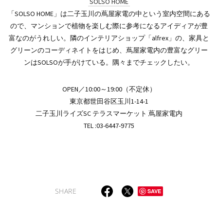
SOLSO HOME
「SOLSO HOME」は二子玉川の蔦屋家電の中という室内空間にある
ので、マンションで植物を楽しむ際に参考になるアイディアが豊
富なのがうれしい。隣のインテリアショップ「alfrex」の、家具と
グリーンのコーディネイトをはじめ、蔦屋家電内の豊富なグリー
ンはSOLSOが手がけている。隅々までチェックしたい。
OPEN／10:00～19:00（不定休）
東京都世田谷区玉川1-14-1
二子玉川ライズSC テラスマーケット 蔦屋家電内
TEL :03-6447-9775
SHARE
SAVE