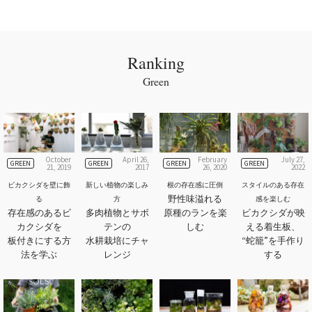
Ranking
Green
October
April 26,
February
July 27,
GREEN
GREEN
GREEN
GREEN
21, 2019
2017
26, 2020
2022
ビカクシダを壁に飾
新しい植物の楽しみ
根の存在感に圧倒
スタイルのある存在
野性味溢れる
る
方
感を楽しむ
存在感のあるビ
多肉植物とサボ
原種のランを楽
ビカクシダが映
カクシダを
テンの
しむ
える着生板、
板付きにする方
水耕栽培にチャ
“蛇籠”を手作り
法を学ぶ
レンジ
する