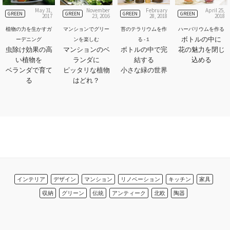
May 31,
November
February
April 25,
GREEN
GREEN
GREEN
GREEN
2017
23, 2016
28, 2018
2018
植物の力を生かすガ
マンションでグリー
苔のテラリウムを作
ハーバリウムを作る
ボトルの中に
ーデニング
ンを楽しむ
る -１
虫除け効果の高
マンションのベ
ボトルの中で完
花の魅力を閉じ
い植物を
ランダに
結する
込める
ベランダで育て
ピッタリな植物
小さな緑の世界
る
はどれ？
インテリア
デザイン
マンション
リノベーション
キッチン
家具
収納
グリーン
伝統
アンティーク
北欧
陶器