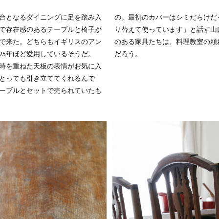
台となるダイニングに足を踏み入
の。最初のカバーはシミだらけだ
で存在感のあるテーブルと椅子が
り替えて使っています」と話す山
で来た。どちらもイギリスのアン
ちは、料理教室の頼れる相棒なの
25年ほど愛用しているそうだ。
だろう。
時を重ねた天板の表情がお気に入
とっても引き立ててくれるんで
ーブルとセットで売られていたも