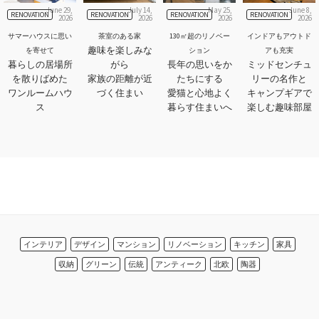
June 29,
July 14,
May 25,
June 8,
RENOVATION
RENOVATION
RENOVATION
RENOVATION
2026
2026
2026
2026
サマーハウスに思い
茶室のある家
130㎡超のリノベー
インドアもアウトド
趣味を楽しみな
を寄せて
ション
アも充実
暮らしの居場所
がら
長年の思いをか
ミッドセンチュ
を散りばめた
家族の距離が近
たちにする
リーの名作と
ワンルームハウ
づく住まい
愛猫と心地よく
キャンプギアで
ス
暮らす住まいへ
楽しむ趣味部屋
インテリア
デザイン
マンション
リノベーション
キッチン
家具
収納
グリーン
伝統
アンティーク
北欧
陶器