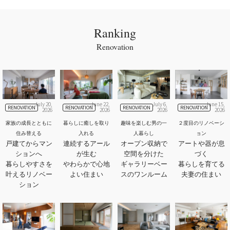
Ranking
Renovation
July 20,
June 22,
July 6,
June 15,
RENOVATION
RENOVATION
RENOVATION
RENOVATION
2026
2026
2026
2026
家族の成長とともに
暮らしに癒しを取り
趣味を楽しむ男の一
２度目のリノベーシ
住み替える
入れる
人暮らし
ョン
戸建てからマン
連続するアール
オープン収納で
アートや器が息
ションへ
が生む
空間を分けた
づく
暮らしやすさを
やわらかで心地
ギャラリーベー
暮らしを育てる
叶えるリノベー
よい住まい
スのワンルーム
夫妻の住まい
ション