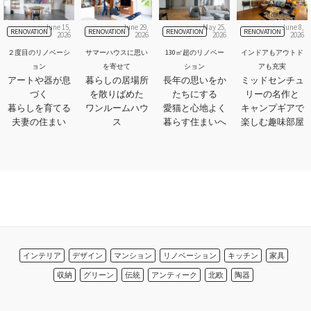
June 15,
June 29,
May 25,
June 8,
RENOVATION
RENOVATION
RENOVATION
RENOVATION
2026
2026
2026
2026
２度目のリノベーシ
サマーハウスに思い
130㎡超のリノベー
インドアもアウトド
ョン
を寄せて
ション
アも充実
アートや器が息
暮らしの居場所
長年の思いをか
ミッドセンチュ
づく
を散りばめた
たちにする
リーの名作と
暮らしを育てる
ワンルームハウ
愛猫と心地よく
キャンプギアで
夫妻の住まい
ス
暮らす住まいへ
楽しむ趣味部屋
インテリア
デザイン
マンション
リノベーション
キッチン
家具
収納
グリーン
伝統
アンティーク
北欧
陶器