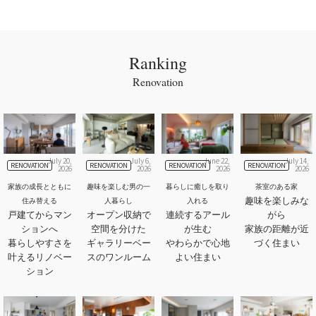
Ranking
Renovation
July 20,
July 6,
June 22,
July 14,
RENOVATION
RENOVATION
RENOVATION
RENOVATION
2026
2026
2026
2026
家族の成長とともに
趣味を楽しむ男の一
暮らしに癒しを取り
茶室のある家
趣味を楽しみな
住み替える
人暮らし
入れる
戸建てからマン
オープン収納で
連続するアール
がら
ションへ
空間を分けた
が生む
家族の距離が近
暮らしやすさを
ギャラリーベー
やわらかで心地
づく住まい
叶えるリノベー
スのワンルーム
よい住まい
ション