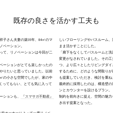
既存の良さを活かす工夫も
祥子さん夫妻の築35年、84㎡のマ
しいフローリングやバスルーム、
ノベーション。
まま活かすことにした。
って、リノベーションは今回が二
「廊下をなくしてバスルームと洗
変更がなされていました。その工
ベーションがとても楽しかったの
つ、より広々としたリビングダイ
やりたいと思っていました。以前
するために、どのような間取りが
0㎡の小さな空間でしたが、家の中
も提案していただき、検討を重ね
つくってもらい、とても気に入って
最終的に採用したのは、構造壁の
ンとカウンターを設けるプラン。
ーションも、
『スマサガ不動産』
制約を前向きに捉え、空間の魅力
き出す提案となった。