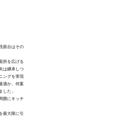
洗面台はその
面所を広げる
夫は継承しつ
ニングを実現
最適か、何案
ました」
周囲にキッチ
を最大限に引