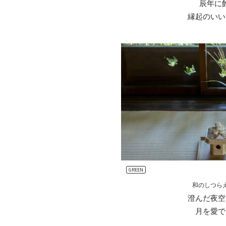
辰年に
縁起のいい
GREEN
和のしつら
澄んだ夜空
月を愛で