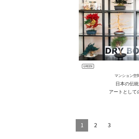
GREEN
マンション空
日本の伝統
アートとしてのDR
1
2
3