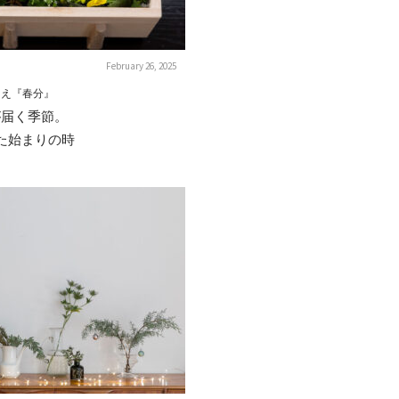
February 26, 2025
らえ『春分』
が届く季節。
た始まりの時