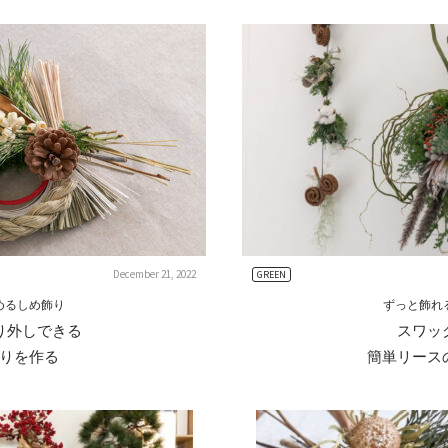
December 21, 2022
GREEN
めるしめ飾り
ずっと飾れ
り外しできる
スワッ
りを作る
簡単リース