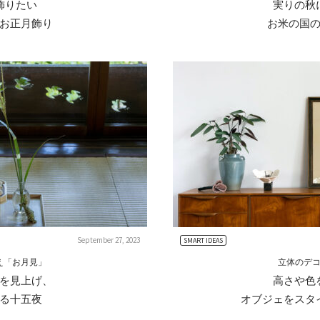
飾りたい
実りの秋
お正月飾り
お米の国
September 27, 2023
SMART IDEAS
え「お月見」
立体のデ
を見上げ、
高さや色
る十五夜
オブジェをスタ