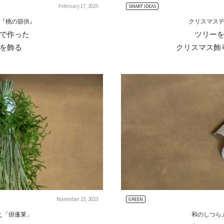
February 17, 2025
SMART IDEAS
『桃の節供』
クリスマス
で作った
ツリー
を飾る
クリスマス飾
November 23, 2023
GREEN
え「掛蓬莱」
和のしつら