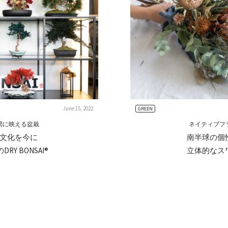
June 15, 2022
GREEN
間に映える盆栽
ネイティブフ
文化を今に
南半球の個
Y BONSAI®
立体的なス