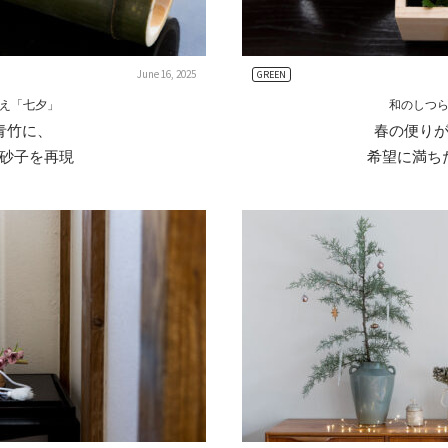
June 16, 2025
GREEN
え「七夕」
和のしつ
青竹に、
春の便り
砂子を再現
希望に満ち