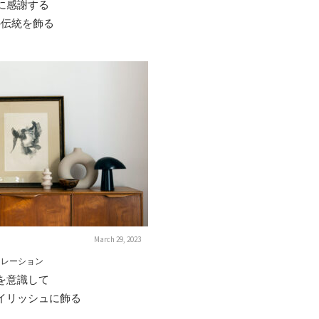
に感謝する
の伝統を飾る
March 29, 2023
コレーション
を意識して
イリッシュに飾る