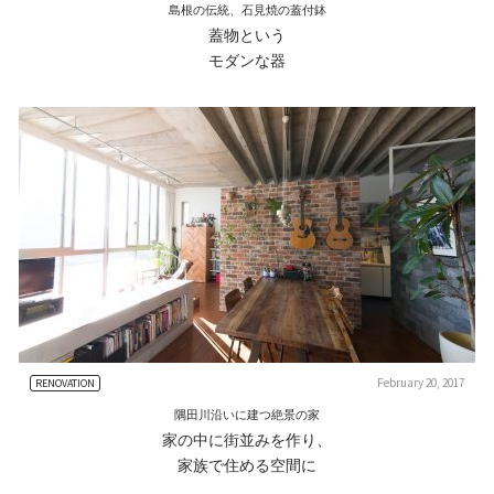
島根の伝統、石見焼の蓋付鉢
蓋物という
モダンな器
February 20, 2017
RENOVATION
隅田川沿いに建つ絶景の家
家の中に街並みを作り、
家族で住める空間に