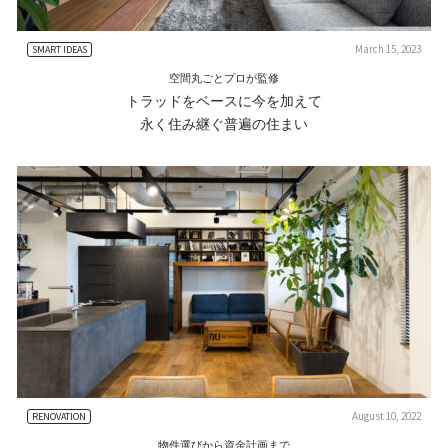
March 15, 2023
SMART IDEAS
空間丸ごとプロが監修
トラッドをベースに今を加えて
永く住み継ぐ普遍の住まい
August 10, 2022
RENOVATION
物件選びから資金計画まで