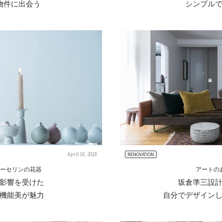
物件に出会う
シンプル
April 18, 2018
RENOVATION
ポーセリンの花器
アートの
影響を受けた
坂倉準三設
機能美が魅力
自分でデザイン