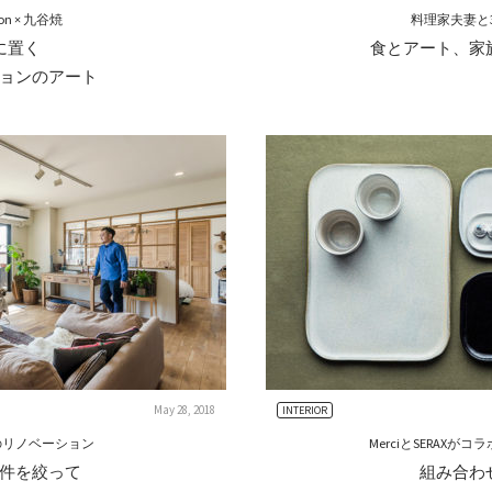
yon × 九谷焼
料理家夫妻と
に置く
食とアート、家
ョンのアート
May 28, 2018
INTERIOR
㎡のリノベーション
MerciとSERAX
件を絞って
組み合わ