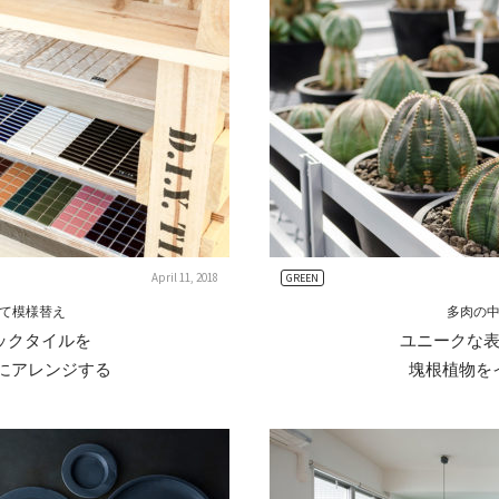
April 11, 2018
GREEN
て模様替え
多肉の
ックタイルを
ユニークな
みにアレンジする
塊根植物を