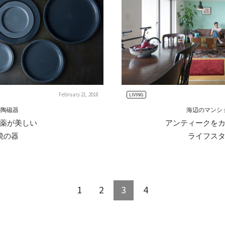
February 21, 2018
LIVING
/の陶磁器
海辺のマンシ
薬が美しい
アンティークを
焼の器
ライフス
1
2
3
4