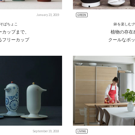
January 23, 2019
GREEN
そばちょこ
鉢を楽しむ
ーカップまで、
植物の存在
るフリーカップ
クールなポ
September 19, 2018
LIVING