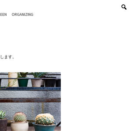
EEN
ORGANIZING
します。