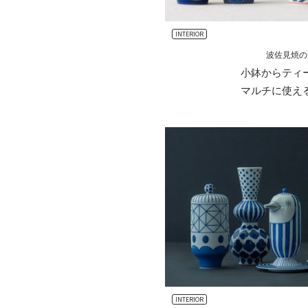
INTERIOR
波佐見焼の
小鉢からティ
マルチに使え
INTERIOR