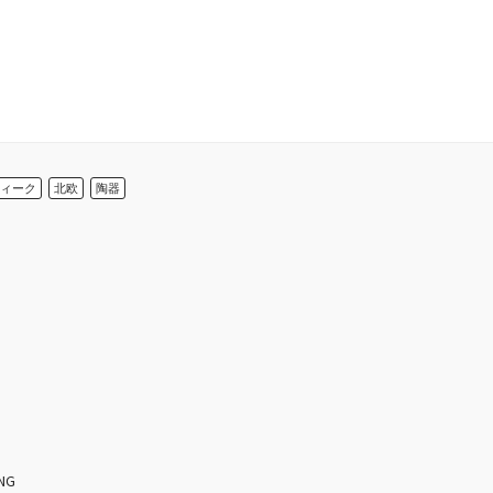
ィーク
北欧
陶器
NG