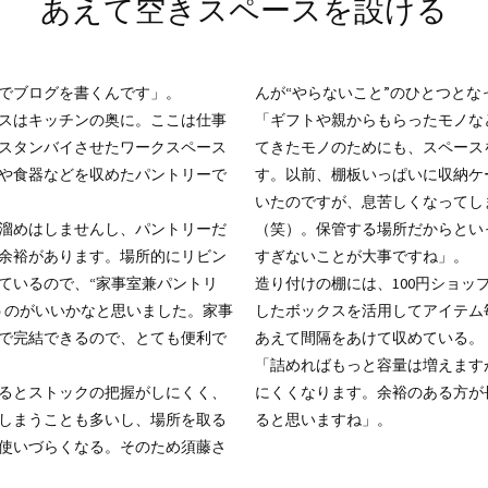
あえて空きスペースを設ける
でブログを書くんです」。
んが“やらないこと”のひとつとな
スはキッチンの奥に。ここは仕事
「ギフトや親からもらったモノな
スタンバイさせたワークスペース
てきたモノのためにも、スペース
や食器などを収めたパントリーで
す。以前、棚板いっぱいに収納ケ
いたのですが、息苦しくなってし
溜めはしませんし、パントリーだ
（笑）。保管する場所だからとい
余裕があります。場所的にリビン
すぎないことが大事ですね」。
ているので、“家事室兼パントリ
造り付けの棚には、100円ショッ
うのがいいかなと思いました。家事
したボックスを活用してアイテム
で完結できるので、とても便利で
あえて間隔をあけて収めている。
「詰めればもっと容量は増えます
るとストックの把握がしにくく、
にくくなります。余裕のある方が
しまうことも多いし、場所を取る
ると思いますね」。
使いづらくなる。そのため須藤さ