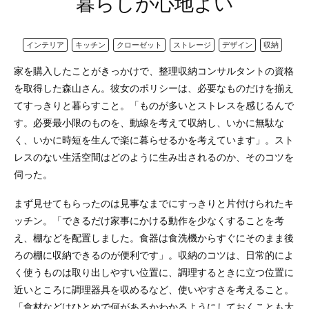
暮らしが心地よい
インテリア
キッチン
クローゼット
ストレージ
デザイン
収納
家を購入したことがきっかけで、整理収納コンサルタントの資格
を取得した森山さん。彼女のポリシーは、必要なものだけを揃え
てすっきりと暮らすこと。「ものが多いとストレスを感じるんで
す。必要最小限のものを、動線を考えて収納し、いかに無駄な
く、いかに時短を生んで楽に暮らせるかを考えています」。スト
レスのない生活空間はどのように生み出されるのか、そのコツを
伺った。
まず見せてもらったのは見事なまでにすっきりと片付けられたキ
ッチン。「できるだけ家事にかける動作を少なくすることを考
え、棚などを配置しました。食器は食洗機からすぐにそのまま後
ろの棚に収納できるのが便利です」。収納のコツは、日常的によ
く使うものは取り出しやすい位置に、調理するときに立つ位置に
近いところに調理器具を収めるなど、使いやすさを考えること。
「食材などはひとめで何があるかわかるようにしておくことも大