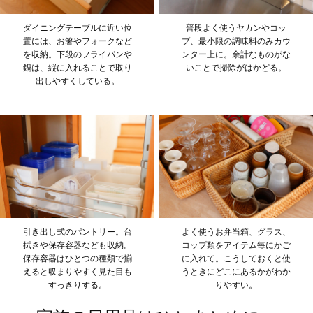
ダイニングテーブルに近い位
普段よく使うヤカンやコッ
置には、お箸やフォークなど
プ、最小限の調味料のみカウ
を収納。下段のフライパンや
ンター上に。余計なものがな
鍋は、縦に入れることで取り
いことで掃除がはかどる。
出しやすくしている。
引き出し式のパントリー。台
よく使うお弁当箱、グラス、
拭きや保存容器なども収納。
コップ類をアイテム毎にかご
保存容器はひとつの種類で揃
に入れて。こうしておくと使
えると収まりやすく見た目も
うときにどこにあるかがわか
すっきりする。
りやすい。