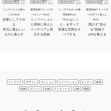
November
March 17,
June 8,
January
ORGANIZING
ORGANIZING
ORGANIZING
ORGANIZING
8, 2017
2021
2020
20, 2021
ミニマリストの暮ら
整理収納アドバイザ
トップブロガーの整
整理収納アドバイザ
し方 Part2
ーのリノベPart1
理収納Part2
ーの片づく暮らし
必要にして十分
リノベーション
「やらないこ
Part1
な
と同時に考えた
と」を守って
隠さず“見せ
本当に愛おしい
インテリアと両
快適な空間をキ
る”収納で
ものと暮らす
立する収納
ープする
LDKを整える
インテリア
デザイン
マンション
リノベーション
キッチン
家具
収納
グリーン
伝統
アンティーク
北欧
陶器