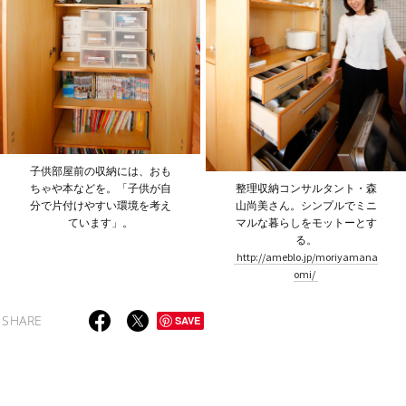
子供部屋前の収納には、おも
ちゃや本などを。「子供が自
整理収納コンサルタント・森
分で片付けやすい環境を考え
山尚美さん。シンプルでミニ
ています」。
マルな暮らしをモットーとす
る。
http://ameblo.jp/moriyamana
omi/
SHARE
SAVE