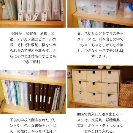
保険証・診察券、通帳・印
薬、爪切りなどをプラスチッ
鑑、デジカメ類はビニールの
クケースに。引き出しの中で
袋にそれぞれ収納。幅をつめ
ごちゃごちゃとしがちな小物
られるので場所を取らず、さ
も、小さなケースで分ければ
らにそのまま持ち出すことも
すっきり。
できて便利。
IKEAで購入した引き出しケー
子供の学校で配布されたプリ
スには、文房具、裁縫道具、
ントや、色々な書類をいちば
電池、ポケットティッシュな
ん下の段に。きっちり仕分け
どを分けて入れる。