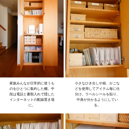
家族みんなが日常的に使うも
小さなひき出しや箱、かごな
のをひとつに集約した棚。中
どを使用してアイテム毎に仕
段は電話と書類入れで隠した
分け。ラベルシールを貼り、
インターネットの配線置き場
中身が分かるようにしてい
に。
る。