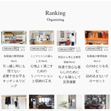
Ranking
Organizing
November
October
December
March 23,
ORGANIZING
ORGANIZING
ORGANIZING
ORGANIZING
10, 2021
11, 2017
8, 2021
2022
転勤族の整理収納
ミニマリストの暮ら
転勤族の整理収納
防災から考える整理
Part1
し方 Part1
Part２
収納 Part1
引っ越し時にも
心地よく過ごす
心のゆとりを生
快適で安心な暮
慌てない
ための
む
らしのために
必要十分を守る
リノベーション
詰め込まないク
モノを減らして
キッチン＆リビ
と収納の工夫
ローゼット
災害備蓄
ング