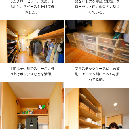
ったクローゼット。夫用、子
要ないものを即座に把握。ク
供用と、スペースを分けて確
ローゼット内も余白を大切に
保した。
している。
手前は子供用のスペース。棚
プラスチックケースに、家族
の上はボックスなどを活用。
別、アイテム別にラベルを貼
って収納。