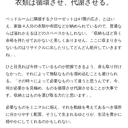
衣類は循環させ、代謝させる。
ベッドルームに隣接するクローゼットは4.7畳の広さ。とはい
え、家族４人分の衣類や布団などが納められているので、普通な
らば溢れかえるほどのスペースかもしれない。「収納もほど良く
余裕を持たせておかないと美しくありません。ここに収まりきら
ないものはリサイクルに出したりしてどんどん処分していきます
ね」。
ひと目見れば今持っているものが把握できるよう、扉も取り付け
なかった。それによって無駄なものを溜め込むことも避けられ
る。「その時々によって必要なものって違うと思うんです。今、
何が必要かを見極め、ものを循環させ代謝させることが大事で
す。収納とはものを選び取る力だと思います」。
必要なものをミニマルに揃え、それを動線を考えてあるべき場所
に分かりやすく配置。そうして生まれるゆとりが、生活を豊かに
穏やかにしてくれるのかもしれない。