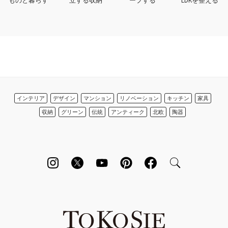
ものと暮らす
立する収納
ープする
LDKを整える
インテリア
デザイン
マンション
リノベーション
キッチン
家具
収納
グリーン
伝統
アンティーク
北欧
陶器