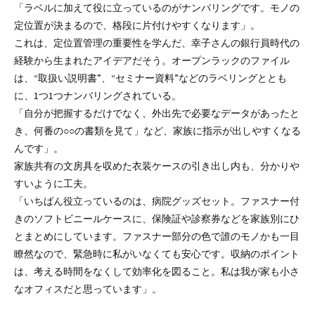
「ラベルに加えて役に立っているのがナンバリングです。モノの
定位置が決まるので、格段に片付けやすくなります」。
これは、定位置管理の重要性を学んだ、幸子さんの銀行員時代の
経験から生まれたアイデアだそう。オープンラックのファイル
は、“取扱い説明書”、“セミナー資料”などのラベリングととも
に、1つ1つナンバリングされている。
「自分が把握するだけでなく、外出先で必要なデータがあったと
き、何番の○○の書類を見て」など、家族に指示が出しやすくなる
んです」。
家族共有の文房具を収めた衣装ケースの引き出し内も、分かりや
すいように工夫。
「いちばん役立っているのは、病院グッズセット。ファスナー付
きのソフトビニールケースに、保険証や診察券などを家族別にひ
とまとめにしています。ファスナー部分の色で誰のモノかも一目
瞭然なので、緊急時に私がいなくても安心です。収納のポイント
は、考える時間をなくして効率化を図ること。私は我が家も小さ
なオフィスだと思っています」。