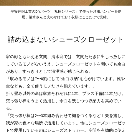
平安伸銅工業のDIYパーツ「丸棒シリーズ」で作った洋服ハンガーを使
用。清水さんと夫のかけておく衣類はここだけで完結。
詰め込まないシューズクローゼット
家の顔ともいえる玄関。清水邸では、玄関たたきに出しっ放しに
しているモノがないうえ、シューズクローゼットを開いても余白
があり、すっきりとして清潔感が感じられる。
「収めるモノは7〜8割にして“余白収納”を心がけています。靴や
傘なども、全て使うモノだけを揃えています」。
折り畳み以外の傘は家族それぞれに1本、プラス予備に1本だけ。
突っ張り棒をうまく活用し、余白を残しつつ収納力を高めてい
る。
「突っ張り棒は2〜3本組み合わせて棚をつくるなど工夫を施し、
我が家の色々な場所で活用しています。他にシューズクローゼッ
トで愛用しているのはシューズストッカー。空間を有効的に使え