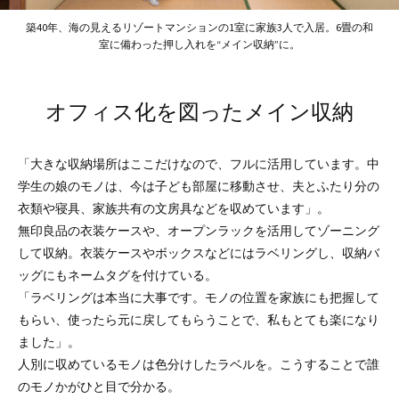
築40年、海の見えるリゾートマンションの1室に家族3人で入居。6畳の和
室に備わった押し入れを“メイン収納”に。
オフィス化を図ったメイン収納
「大きな収納場所はここだけなので、フルに活用しています。中
学生の娘のモノは、今は子ども部屋に移動させ、夫とふたり分の
衣類や寝具、家族共有の文房具などを収めています」。
無印良品の衣装ケースや、オープンラックを活用してゾーニング
して収納。衣装ケースやボックスなどにはラベリングし、収納バ
ッグにもネームタグを付けている。
「ラベリングは本当に大事です。モノの位置を家族にも把握して
もらい、使ったら元に戻してもらうことで、私もとても楽になり
ました」。
人別に収めているモノは色分けしたラベルを。こうすることで誰
のモノかがひと目で分かる。