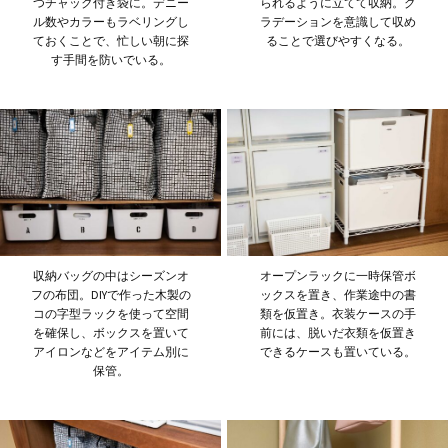
られるように立てて収納。グ
つチャック付き袋に。デニー
ラデーションを意識して収め
ル数やカラーもラベリングし
ることで選びやすくなる。
ておくことで、忙しい朝に探
す手間を防いでいる。
収納バッグの中はシーズンオ
オープンラックに一時保管ボ
フの布団。DIYで作った木製の
ックスを置き、作業途中の書
コの字型ラックを使って空間
類を仮置き。衣装ケースの手
を確保し、ボックスを置いて
前には、脱いだ衣類を仮置き
アイロンなどをアイテム別に
できるケースも置いている。
保管。