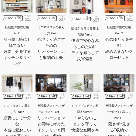
November
October
December
March 23,
ORGANIZING
ORGANIZING
ORGANIZING
ORGANIZING
10, 2021
11, 2017
8, 2021
2022
転勤族の整理収納
ミニマリストの暮ら
転勤族の整理収納
防災から考える整理
Part1
し方 Part1
Part２
収納 Part1
引っ越し時にも
心地よく過ごす
心のゆとりを生
快適で安心な暮
慌てない
ための
む
らしのために
必要十分を守る
リノベーション
詰め込まないク
モノを減らして
キッチン＆リビ
と収納の工夫
ローゼット
災害備蓄
ング
November
March 17,
June 8,
January
ORGANIZING
ORGANIZING
ORGANIZING
ORGANIZING
8, 2017
2021
2020
20, 2021
ミニマリストの暮ら
整理収納アドバイザ
トップブロガーの整
整理収納アドバイザ
し方 Part2
ーのリノベPart1
理収納Part2
ーの片づく暮らし
必要にして十分
リノベーション
「やらないこ
Part1
な
と同時に考えた
と」を守って
隠さず“見せ
本当に愛おしい
インテリアと両
快適な空間をキ
る”収納で