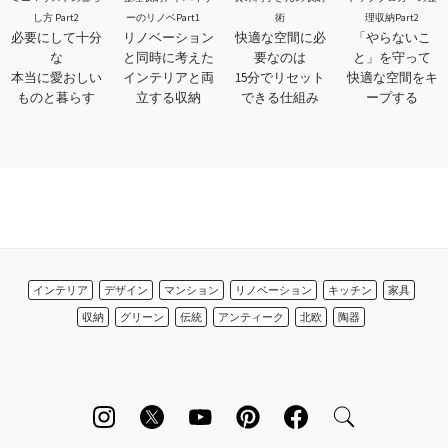
し方 Part2
ーのリノベPart1
術
理収納Part2
必要にして十分
リノベーション
快適な空間に必
「やらないこ
な
と同時に考えた
要なのは
と」を守って
本当に愛おしい
インテリアと両
15分でリセット
快適な空間をキ
ものと暮らす
立する収納
できる仕組み
ープする
インテリア
デザイン
マンション
リノベーション
キッチン
家具
収納
グリーン
伝統
アンティーク
北欧
陶器