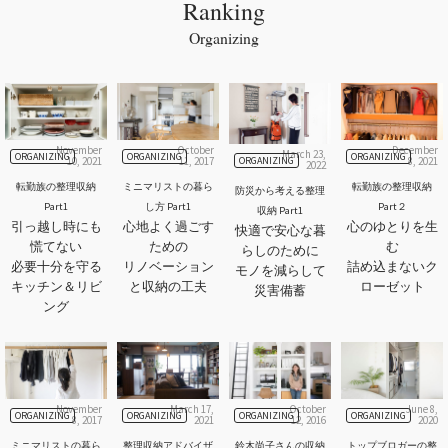
Ranking
Organizing
November
October
December
March 23,
ORGANIZING
ORGANIZING
ORGANIZING
ORGANIZING
10, 2021
11, 2017
8, 2021
2022
転勤族の整理収納
ミニマリストの暮ら
転勤族の整理収納
防災から考える整理
Part1
し方 Part1
Part２
収納 Part1
引っ越し時にも
心地よく過ごす
心のゆとりを生
快適で安心な暮
慌てない
ための
む
らしのために
必要十分を守る
リノベーション
詰め込まないク
モノを減らして
キッチン＆リビ
と収納の工夫
ローゼット
災害備蓄
ング
November
March 17,
October
June 8,
ORGANIZING
ORGANIZING
ORGANIZING
ORGANIZING
8, 2017
2021
12, 2016
2020
ミニマリストの暮ら
整理収納アドバイザ
鈴木尚子さんの収納
トップブロガーの整