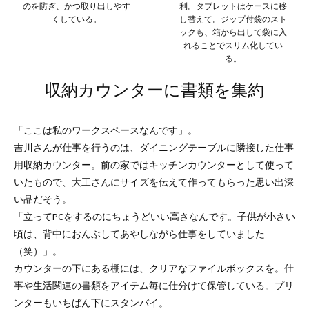
のを防ぎ、かつ取り出しやす
利。タブレットはケースに移
くしている。
し替えて。ジップ付袋のスト
ックも、箱から出して袋に入
れることでスリム化してい
る。
収納カウンターに書類を集約
「ここは私のワークスペースなんです」。
吉川さんが仕事を行うのは、ダイニングテーブルに隣接した仕事
用収納カウンター。前の家ではキッチンカウンターとして使って
いたもので、大工さんにサイズを伝えて作ってもらった思い出深
い品だそう。
「立ってPCをするのにちょうどいい高さなんです。子供が小さい
頃は、背中におんぶしてあやしながら仕事をしていました
（笑）」。
カウンターの下にある棚には、クリアなファイルボックスを。仕
事や生活関連の書類をアイテム毎に仕分けて保管している。プリ
ンターもいちばん下にスタンバイ。