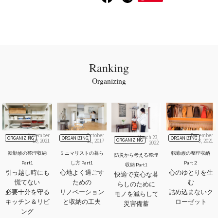
Ranking
Organizing
November
October
December
March 23,
ORGANIZING
ORGANIZING
ORGANIZING
ORGANIZING
10, 2021
11, 2017
8, 2021
2022
転勤族の整理収納
ミニマリストの暮ら
転勤族の整理収納
防災から考える整理
Part1
し方 Part1
Part２
収納 Part1
引っ越し時にも
心地よく過ごす
心のゆとりを生
快適で安心な暮
慌てない
ための
む
らしのために
必要十分を守る
リノベーション
詰め込まないク
モノを減らして
キッチン＆リビ
と収納の工夫
ローゼット
災害備蓄
ング