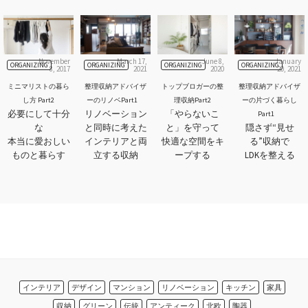
November
March 17,
June 8,
January
ORGANIZING
ORGANIZING
ORGANIZING
ORGANIZING
8, 2017
2021
2020
20, 2021
ミニマリストの暮ら
整理収納アドバイザ
トップブロガーの整
整理収納アドバイザ
し方 Part2
ーのリノベPart1
理収納Part2
ーの片づく暮らし
必要にして十分
リノベーション
「やらないこ
Part1
な
と同時に考えた
と」を守って
隠さず“見せ
本当に愛おしい
インテリアと両
快適な空間をキ
る”収納で
ものと暮らす
立する収納
ープする
LDKを整える
インテリア
デザイン
マンション
リノベーション
キッチン
家具
収納
グリーン
伝統
アンティーク
北欧
陶器