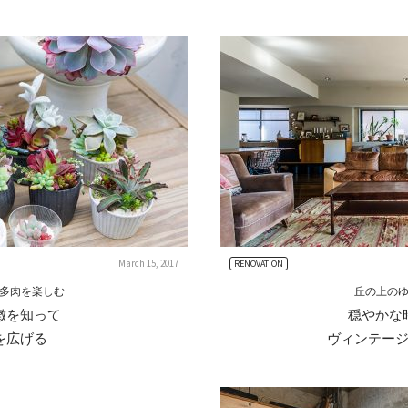
March 15, 2017
RENOVATION
多肉を楽しむ
丘の上の
徴を知って
穏やかな
を広げる
ヴィンテー