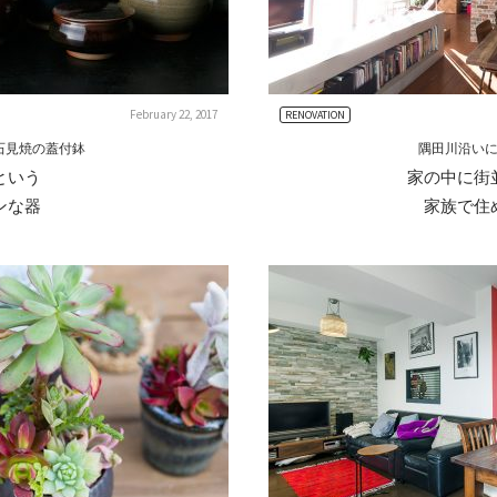
February 22, 2017
RENOVATION
石見焼の蓋付鉢
隅田川沿い
という
家の中に街
ンな器
家族で住