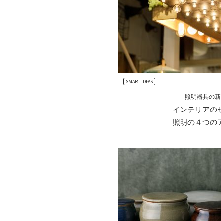
SMART IDEAS
照明器具の新
インテリアの
照明の４つの