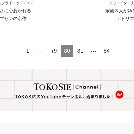
のプライウッドチェア
クリエイター
さに心惹かれる
家族３人がゆ
ブセンの名作
アトリ
…
…
1
79
80
81
84