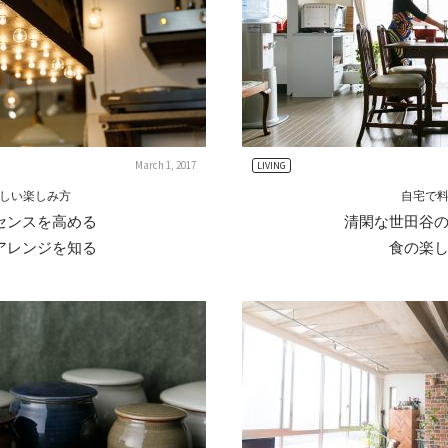
March 1, 2017
LIVING
しい楽しみ方
自宅で
センスを高める
清閑な世田谷
アレンジを知る
食の楽