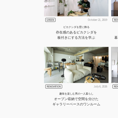
October 21, 2019
GREEN
RE
ビカクシダを壁に飾る
存在感のあるビカクシダを
板付きにする方法を学ぶ
暮
July 6, 2026
RENOVATION
RE
趣味を楽しむ男の一人暮らし
オープン収納で空間を分けた
ギャラリーベースのワンルーム