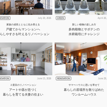
July 20, 2026
April 26,
NOVATION
GREEN
家族の成長とともに住み替える
新しい植物の楽しみ方
戸建てからマンションへ
多肉植物とサボテンの
らしやすさを叶えるリノベーション
水耕栽培にチャレンジ
June 15, 2026
June 29,
NOVATION
RENOVATION
２度目のリノベーション
サマーハウスに思いを寄せて
アートや器が息づく
暮らしの居場所を散りばめた
暮らしを育てる夫妻の住まい
ワンルームハウス