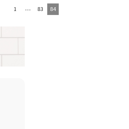
…
1
83
84