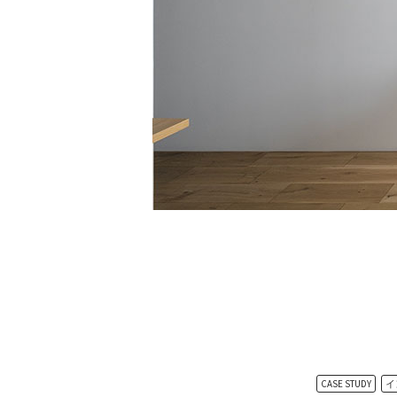
CASE STUDY
イ