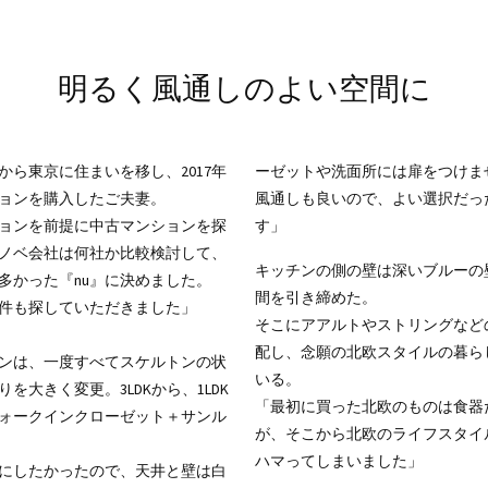
明るく風通しのよい空間に
から東京に住まいを移し、2017年
ーゼットや洗面所には扉をつけま
ョンを購入したご夫妻。
風通しも良いので、よい選択だっ
ョンを前提に中古マンションを探
す」
ノベ会社は何社か比較検討して、
キッチンの側の壁は深いブルーの
多かった『nu』に決めました。
間を引き締めた。
物件も探していただきました」
そこにアアルトやストリングなど
配し、念願の北欧スタイルの暮ら
ンは、一度すべてスケルトンの状
いる。
を大きく変更。3LDKから、1LDK
「最初に買った北欧のものは食器
ォークインクローゼット＋サンル
が、そこから北欧のライフスタイ
ハマってしまいました」
にしたかったので、天井と壁は白