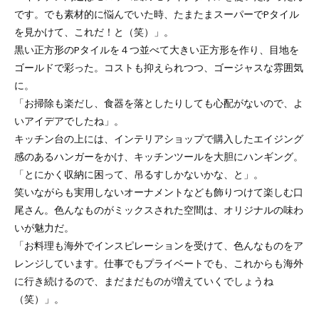
です。でも素材的に悩んでいた時、たまたまスーパーでPタイル
を見かけて、これだ！と（笑）」。
黒い正方形のPタイルを４つ並べて大きい正方形を作り、目地を
ゴールドで彩った。コストも抑えられつつ、ゴージャスな雰囲気
に。
「お掃除も楽だし、食器を落としたりしても心配がないので、よ
いアイデアでしたね」。
キッチン台の上には、インテリアショップで購入したエイジング
感のあるハンガーをかけ、キッチンツールを大胆にハンギング。
「とにかく収納に困って、吊るすしかないかな、と」。
笑いながらも実用しないオーナメントなども飾りつけて楽しむ口
尾さん。色んなものがミックスされた空間は、オリジナルの味わ
いが魅力だ。
「お料理も海外でインスピレーションを受けて、色んなものをア
レンジしています。仕事でもプライベートでも、これからも海外
に行き続けるので、まだまだものが増えていくでしょうね
（笑）」。