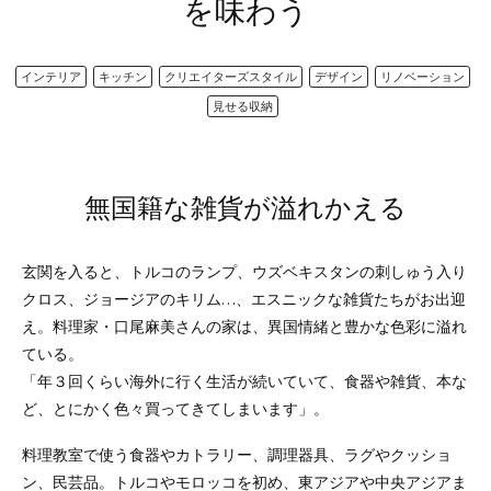
を味わう
インテリア
キッチン
クリエイターズスタイル
デザイン
リノベーション
見せる収納
無国籍な雑貨が溢れかえる
玄関を入ると、トルコのランプ、ウズベキスタンの刺しゅう入り
クロス、ジョージアのキリム…、エスニックな雑貨たちがお出迎
え。料理家・口尾麻美さんの家は、異国情緒と豊かな色彩に溢れ
ている。
「年３回くらい海外に行く生活が続いていて、食器や雑貨、本な
ど、とにかく色々買ってきてしまいます」。
料理教室で使う食器やカトラリー、調理器具、ラグやクッショ
ン、民芸品。トルコやモロッコを初め、東アジアや中央アジアま