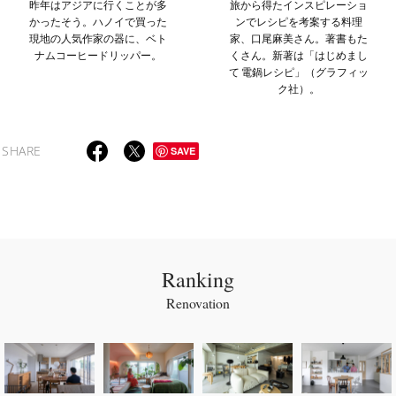
昨年はアジアに行くことが多
旅から得たインスピレーショ
かったそう。ハノイで買った
ンでレシピを考案する料理
現地の人気作家の器に、ベト
家、口尾麻美さん。著書もた
ナムコーヒードリッパー。
くさん。新著は「はじめまし
て 電鍋レシピ」（グラフィッ
ク社）。
SHARE
SAVE
Ranking
Renovation