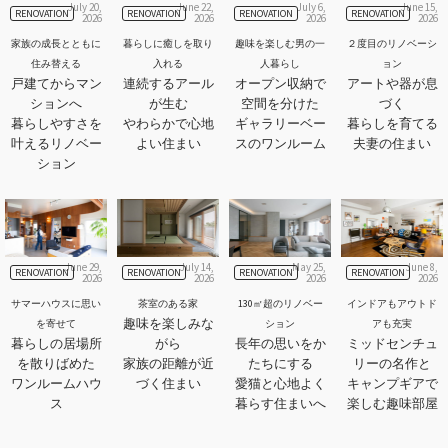
July 20,
June 22,
July 6,
June 15,
RENOVATION
RENOVATION
RENOVATION
RENOVATION
2026
2026
2026
2026
家族の成長とともに
暮らしに癒しを取り
趣味を楽しむ男の一
２度目のリノベーシ
住み替える
入れる
人暮らし
ョン
戸建てからマン
連続するアール
オープン収納で
アートや器が息
ションへ
が生む
空間を分けた
づく
暮らしやすさを
やわらかで心地
ギャラリーベー
暮らしを育てる
叶えるリノベー
よい住まい
スのワンルーム
夫妻の住まい
ション
June 29,
July 14,
May 25,
June 8,
RENOVATION
RENOVATION
RENOVATION
RENOVATION
2026
2026
2026
2026
サマーハウスに思い
茶室のある家
130㎡超のリノベー
インドアもアウトド
趣味を楽しみな
を寄せて
ション
アも充実
暮らしの居場所
がら
長年の思いをか
ミッドセンチュ
を散りばめた
家族の距離が近
たちにする
リーの名作と
ワンルームハウ
づく住まい
愛猫と心地よく
キャンプギアで
ス
暮らす住まいへ
楽しむ趣味部屋