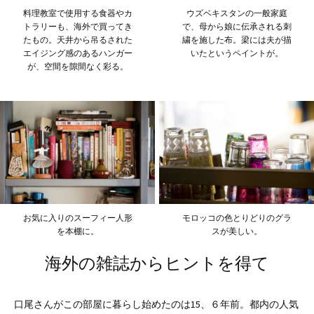
料理教室で使用する食器やカ
ウズベキスタンの一般家庭
トラリーも、海外で買ってき
で、母から娘に伝承される刺
たもの。天井から吊るされた
繍を施した布。梁には夫が描
エイジング感のあるハンガー
いたというペイントが。
が、空間を隙間なく彩る。
お気に入りのスーフィー人形
モロッコの色とりどりのグラ
を本棚に。
スが美しい。
海外の雑誌からヒントを得て
口尾さんがこの部屋に暮らし始めたのは15、６年前。都内の人気