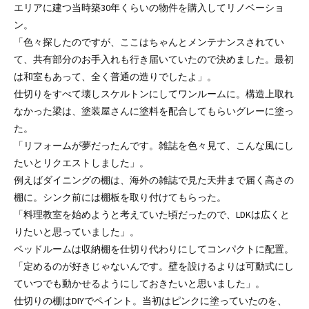
エリアに建つ当時築30年くらいの物件を購入してリノベーショ
ン。
「色々探したのですが、ここはちゃんとメンテナンスされてい
て、共有部分のお手入れも行き届いていたので決めました。最初
は和室もあって、全く普通の造りでしたよ」。
仕切りをすべて壊しスケルトンにしてワンルームに。構造上取れ
なかった梁は、塗装屋さんに塗料を配合してもらいグレーに塗っ
た。
「リフォームが夢だったんです。雑誌を色々見て、こんな風にし
たいとリクエストしました」。
例えばダイニングの棚は、海外の雑誌で見た天井まで届く高さの
棚に。シンク前には棚板を取り付けてもらった。
「料理教室を始めようと考えていた頃だったので、LDKは広くと
りたいと思っていました」。
ベッドルームは収納棚を仕切り代わりにしてコンパクトに配置。
「定めるのが好きじゃないんです。壁を設けるよりは可動式にし
ていつでも動かせるようにしておきたいと思いました」。
仕切りの棚はDIYでペイント。当初はピンクに塗っていたのを、