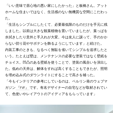
「いい意味で居心地の悪い家にしたかった」と板橋さん。アット
ホームな住まいではなく、生活感のない無機質な空間にこだわっ
た。
「生活もシンプルにしたくて、必要最低限のものだけを手元に残
しました。以前は大きな観葉植物を置いていましたが、葉っぱを
水拭きしたり意外と手入れが大変。今は友人に譲って、手のかか
らない切り花やサボテンを飾るようにしています」と続けた。
内装工事のときも、なるべく無駄を省いてシンプルを追求したと
いう。たとえば壁は、メンテナンスの必要な塗装ではなく壁紙を
チョイス。凹凸のある壁紙を使うことで、塗装の風合いを演出し
た。低めの天井は、解体をすれば高くすることもできたが、照明
を埋め込み式のダウンライトにすることで高さを補った。
「今もインテリアの参考にしているのは、ベルリン発のウェブマ
ガジン
『FVF』
です。有名デザイナーの自宅などが取材されてい
て、色使いやレイアウトのアイディアをもらっています」