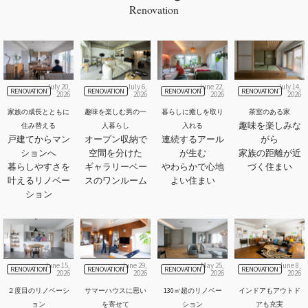
Renovation
July 20,
July 6,
June 22,
July 14,
RENOVATION
RENOVATION
RENOVATION
RENOVATION
2026
2026
2026
2026
家族の成長とともに
趣味を楽しむ男の一
暮らしに癒しを取り
茶室のある家
趣味を楽しみな
住み替える
人暮らし
入れる
戸建てからマン
オープン収納で
連続するアール
がら
ションへ
空間を分けた
が生む
家族の距離が近
暮らしやすさを
ギャラリーベー
やわらかで心地
づく住まい
叶えるリノベー
スのワンルーム
よい住まい
ション
June 15,
June 29,
May 25,
June 8,
RENOVATION
RENOVATION
RENOVATION
RENOVATION
2026
2026
2026
2026
２度目のリノベーシ
サマーハウスに思い
130㎡超のリノベー
インドアもアウトド
ョン
を寄せて
ション
アも充実