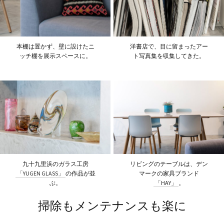
本棚は置かず、壁に設けたニ
洋書店で、目に留まったアー
ッチ棚を展示スペースに。
ト写真集を収集してきた。
九十九里浜のガラス工房
リビングのテーブルは、デン
「YUGEN GLASS」
の作品が並
マークの家具ブランド
ぶ。
「HAY」
。
掃除もメンテナンスも楽に