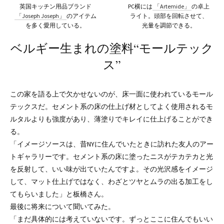
英国キッチン用品ブランド
PC横には
「Artemide」
の卓上
「Joseph Joseph」
のアイテム
ライト。頭部を回転させて、
を多く愛用している。
光量を調節できる。
ベルギー生まれの塗料“モールテック
ス”
この家を語る上で欠かせないのが、床一面に使われているモール
テックスだ。セメント系の床の仕上げ材としてよく使用されるモ
ルタルよりも強度があり、薄塗りでキレイに仕上げることができ
る。
「イメージソースは、昔NYに住んでいたときに訪れた友人のアー
トギャラリーです。セメント系の床に塗ったニスがテカテカと光
を反射して、いい味が出ていたんですよ。その光沢感をイメージ
して、マット仕上げではなく、わざとツヤとムラの出る加工をし
てもらいました」と板橋さん。
最後に将来について聞いてみた。
「まだ具体的には考えていないです。ずっとここに住んでもいい