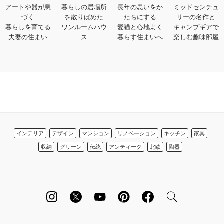
アートや器が息
暮らしの居場所
長年の思いをか
ミッドセンチュ
づく
を散りばめた
たちにする
リーの名作と
暮らしを育てる
ワンルームハウ
愛猫と心地よく
キャンプギアで
夫妻の住まい
ス
暮らす住まいへ
楽しむ趣味部屋
インテリア
デザイン
マンション
リノベーション
キッチン
家具
収納
グリーン
伝統
アンティーク
北欧
陶器