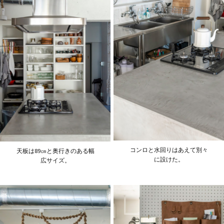
コンロと水回りはあえて別々
天板は89㎝と奥行きのある幅
に設けた。
広サイズ。