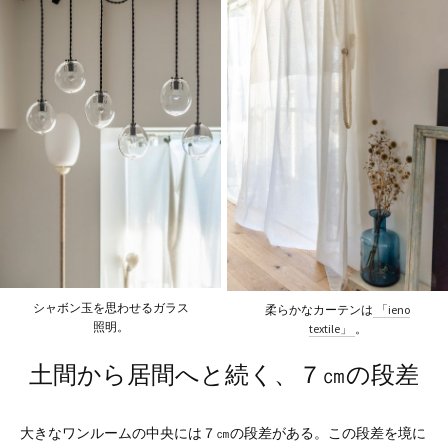
シャボン玉を思わせるガラス
柔らかなカーテンは
「ieno
照明。
textile」
。
土間から居間へと続く、７㎝の段差
大きなワンルームの中央には７㎝の段差がある。この段差を境に