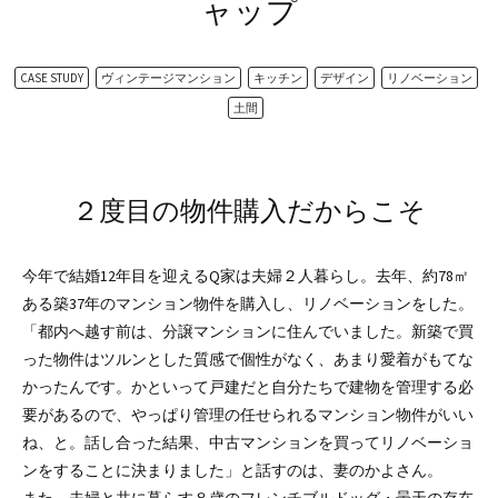
ャップ
CASE STUDY
ヴィンテージマンション
キッチン
デザイン
リノベーション
土間
２度目の物件購入だからこそ
今年で結婚12年目を迎えるQ家は夫婦２人暮らし。去年、約78㎡
ある築37年のマンション物件を購入し、リノベーションをした。
「都内へ越す前は、分譲マンションに住んでいました。新築で買
った物件はツルンとした質感で個性がなく、あまり愛着がもてな
かったんです。かといって戸建だと自分たちで建物を管理する必
要があるので、やっぱり管理の任せられるマンション物件がいい
ね、と。話し合った結果、中古マンションを買ってリノベーショ
ンをすることに決まりました」と話すのは、妻のかよさん。
また、夫婦と共に暮らす８歳のフレンチブルドッグ・曇天の存在