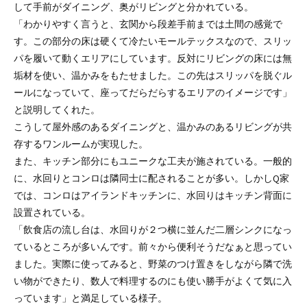
して手前がダイニング、奥がリビングと分かれている。
「わかりやすく言うと、玄関から段差手前までは土間の感覚で
す。この部分の床は硬くて冷たいモールテックスなので、スリッ
パを履いて動くエリアにしています。反対にリビングの床には無
垢材を使い、温かみをもたせました。この先はスリッパを脱ぐル
ールになっていて、座ってだらだらするエリアのイメージです」
と説明してくれた。
こうして屋外感のあるダイニングと、温かみのあるリビングが共
存するワンルームが実現した。
また、キッチン部分にもユニークな工夫が施されている。一般的
に、水回りとコンロは隣同士に配されることが多い。しかしQ家
では、コンロはアイランドキッチンに、水回りはキッチン背面に
設置されている。
「飲食店の流し台は、水回りが２つ横に並んだ二層シンクになっ
ているところが多いんです。前々から便利そうだなぁと思ってい
ました。実際に使ってみると、野菜のつけ置きをしながら隣で洗
い物ができたり、数人で料理するのにも使い勝手がよくて気に入
っています」と満足している様子。