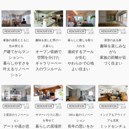
July 20,
July 6,
June 22,
July 14,
RENOVATION
RENOVATION
RENOVATION
RENOVATION
2026
2026
2026
2026
家族の成長とともに
趣味を楽しむ男の一
暮らしに癒しを取り
茶室のある家
趣味を楽しみな
住み替える
人暮らし
入れる
戸建てからマン
オープン収納で
連続するアール
がら
ションへ
空間を分けた
が生む
家族の距離が近
暮らしやすさを
ギャラリーベー
やわらかで心地
づく住まい
叶えるリノベー
スのワンルーム
よい住まい
ション
June 15,
June 29,
May 25,
June 8,
RENOVATION
RENOVATION
RENOVATION
RENOVATION
2026
2026
2026
2026
２度目のリノベーシ
サマーハウスに思い
130㎡超のリノベー
インドアもアウトド
ョン
を寄せて
ション
アも充実
アートや器が息
暮らしの居場所
長年の思いをか
ミッドセンチュ