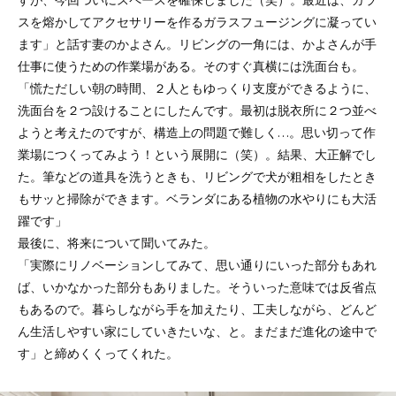
すが、今回ついにスペースを確保しました（笑）。最近は、ガラ
スを熔かしてアクセサリーを作るガラスフュージングに凝ってい
ます」と話す妻のかよさん。リビングの一角には、かよさんが手
仕事に使うための作業場がある。そのすぐ真横には洗面台も。
「慌ただしい朝の時間、２人ともゆっくり支度ができるように、
洗面台を２つ設けることにしたんです。最初は脱衣所に２つ並べ
ようと考えたのですが、構造上の問題で難しく…。思い切って作
業場につくってみよう！という展開に（笑）。結果、大正解でし
た。筆などの道具を洗うときも、リビングで犬が粗相をしたとき
もサッと掃除ができます。ベランダにある植物の水やりにも大活
躍です」
最後に、将来について聞いてみた。
「実際にリノベーションしてみて、思い通りにいった部分もあれ
ば、いかなかった部分もありました。そういった意味では反省点
もあるので。暮らしながら手を加えたり、工夫しながら、どんど
ん生活しやすい家にしていきたいな、と。まだまだ進化の途中で
す」と締めくくってくれた。