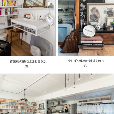
少しずつ集めた雑貨を飾っ
作業机の隣には洗面台を設
て。
置。