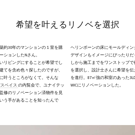
希望を叶えるリノベを選択
築約30年のマンションの１室を購
ヘリンボーンの床にモールディン
ーションしたNさん。
デザインもイメージにぴったりだ
いリビングにすることが希望でし
しから施工までをワンストップで
建てを含め色々探したのですが、
を選択し、設計士さんに希望を伝
に叶うところがなくて。そんな
を進行。87㎡強の和室のあった3LD
バスベイス
の内覧会で、ユナイテッ
WICにリノベーションした。
監修のリノベーション済物件を見
いう手があることを知ったんで