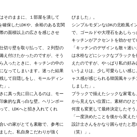
はそのままに、１部屋を潰して
びました」。
さを確保したLDKや、余裕のある玄関
シンプルモダンなLDKの北欧風イ
際の面積以上の広さを感じさせ
で、ゴールドや大理石をあしらっ
キッチンがアクセントを効かせて
仕切り壁を取り払って、２列型の
「キッチンのデザインも散々迷い
備え付けたかったのですが、そう
は水栓などにシックなブラックを
ら入ったときに、キッチンの中の
えたのですが、やっぱり私の好み
になってしまいます。迷った結果
いうよりは、少し可愛らしい感じ
残して目隠しをし、モールディン
ャス感が感じられる韓国風キッチ
た」。
しました」。
きに真っ先に目に入るのは、モー
ブラックで揃えたシックな家電も、
印象的な真っ白な壁。ヘリンボー
から見えない位置に。素材のひと
って、LDKへと招き入れてくれ
何度も変更して最終決定したそう
「一度決めたことを後から変えた
合いの家がとても素敵で、参考に
設計士さんをかなり困らせたと思
ました。私自身こだわりが強く
（笑）」。