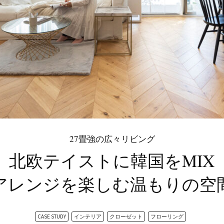
27畳強の広々リビング
北欧テイストに韓国をMIX
アレンジを楽しむ温もりの空
CASE STUDY
インテリア
クローゼット
フローリング