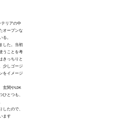
ンテリアの中
たオープンな
いる。
ました。当初
使うことを考
はきっちりと
。少しゴージ
ンをイメージ
玄関やLDK
つひとつも、
。
りしたので、
います